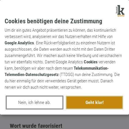
Cookies benötigen deine Zustimmung
Um dir ein gutes Angebot präsentieren zu können, das kontinuierlich
verbessert wird, analysieren wir das Nutzerverhalten mit Hilfe von
Google Analytics
. Eine Rückverfolgbarkeit zu einzelnen Nutzern ist
ausgeschlossen, die Daten werden auch nicht mit den Daten Dritter
Substantiv
Archaismus
zusammengeführt. Wir machen auch keine Werbung und verschachern
Amme
tun wir ebenfalls nichts. Damit Google Analytics
Cookies
vervenden
kann, benötigen wir aber nach dem neuen
Telekommunikation-
fremde Frau, die an Stelle der Mutter das
1
Telemedien-Datenschutzgesetz
(TTDSG) nun deine Zustimmung. Die
Kind stillt und versorgt
du hier einmalig für dein verwendetes Gerät geben musst. Danach
0
nerven wir dich auch nicht weiter, versprochen.
erschaffen von
susanne
am 4. August 2017
Nein, ich lehne ab.
Geht klar!
Wort wurde favorisiert