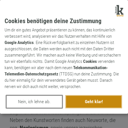
Cookies benötigen deine Zustimmung
Um dir ein gutes Angebot präsentieren zu können, das kontinuierlich
verbessert wird, analysieren wir das Nutzerverhalten mit Hilfe von
Google Analytics
. Eine Rückverfolgbarkeit zu einzelnen Nutzern ist
ausgeschlossen, die Daten werden auch nicht mit den Daten Dritter
Kunstworte – dein
zusammengeführt. Wir machen auch keine Werbung und verschachern
Wörterbuch für
tun wir ebenfalls nichts. Damit Google Analytics
Cookies
vervenden
kann, benötigen wir aber nach dem neuen
Telekommunikation-
Wortkreationen
Telemedien-Datenschutzgesetz
(TTDSG) nun deine Zustimmung. Die
du hier einmalig für dein verwendetes Gerät geben musst. Danach
Willkommen zur Wortkunst. Sei der Wortkünstler
nerven wir dich auch nicht weiter, versprochen.
und veröffentliche auf
Kunstworte
deine kreativen
und einfallsreichen
Kunstwörter
und
Nein, ich lehne ab.
Geht klar!
Wortkreationen
, um so unsere Sprache mit neuen
Begriffen und
Wortneuschöpfungen
anzureichern.
Neben den
Kunstworten
finden auch Neuworte, die
sog.
Neologismen
, sowie unsere inzwischen