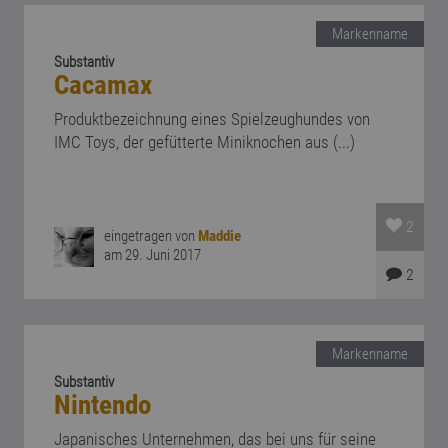
Markenname
Substantiv
Cacamax
Produktbezeichnung eines Spielzeughundes von
IMC Toys, der gefütterte Miniknochen aus (...)
2
eingetragen von
Maddie
am 29. Juni 2017
2
Markenname
Substantiv
Nintendo
Japanisches Unternehmen, das bei uns für seine