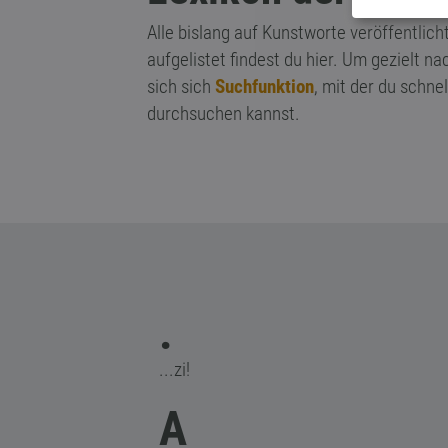
Alle bislang auf Kunstworte veröffentlic
aufgelistet findest du hier. Um gezielt 
sich sich
Suchfunktion
, mit der du schn
durchsuchen kannst.
.
...zi!
A