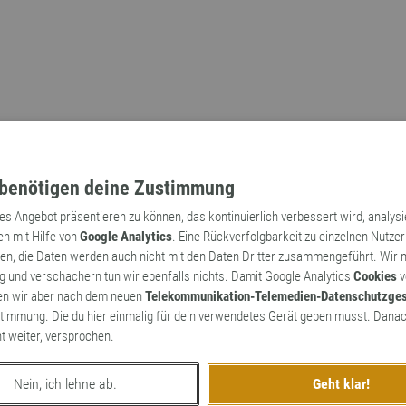
benötigen deine Zustimmung
tes Angebot präsentieren zu können, das kontinuierlich verbessert wird, analys
en mit Hilfe von
Google Analytics
. Eine Rückverfolgbarkeit zu einzelnen Nutzer
n, die Daten werden auch nicht mit den Daten Dritter zusammengeführt. Wir
Archaismen
Markennamen
 und verschachern tun wir ebenfalls nichts. Damit Google Analytics
Cookies
v
en wir aber nach dem neuen
Telekommunikation-Telemedien-Datenschutzge
timmung. Die du hier einmalig für dein verwendetes Gerät geben musst. Danac
ht weiter, versprochen.
logismen
Nein, ich lehne ab.
Geht klar!