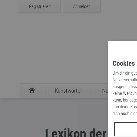
Registrieren
Anmelden
Cookies 
Um dir ein gu
Nutzerverhalt
ausgeschlosse
Kunstwörter
Neologismen
keine Werbung
kann, benötig
nun deine Zus
dich auch nic
Lexikon der Neo