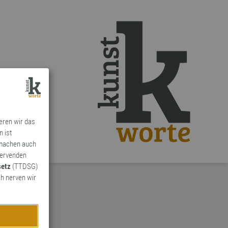
ieren wir das
n ist
 machen auch
ervenden
setz
(TTDSG)
h nerven wir