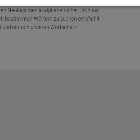
hten Neologismen in alphabetischer Ordnung
nach bestimmten Wörtern zu suchen empfiehlt
ell und einfach unseren Wortschatz