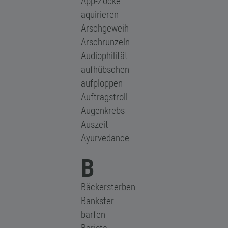
App-Zocke
aquirieren
Arschgeweih
Arschrunzeln
Audiophilität
aufhübschen
aufploppen
Auftragstroll
Augenkrebs
Auszeit
Ayurvedance
B
Bäckersterben
Bankster
barfen