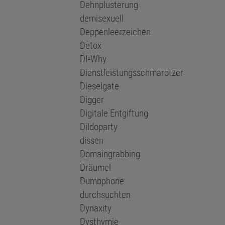
Dehnplusterung
demisexuell
Deppenleerzeichen
Detox
DI-Why
Dienstleistungsschmarotzer
Dieselgate
Digger
Digitale Entgiftung
Dildoparty
dissen
Domaingrabbing
Dräumel
Dumbphone
durchsuchten
Dynaxity
Dysthymie