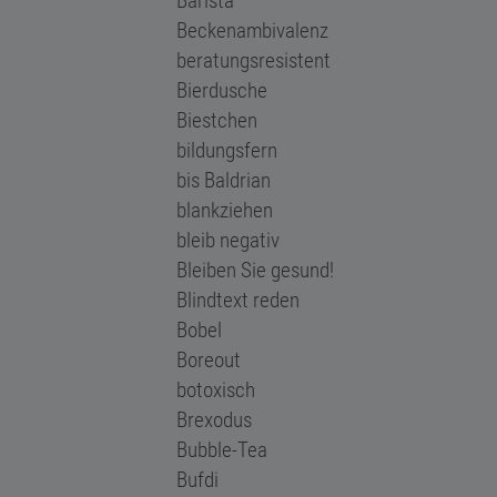
Barista
Becken­ambivalenz
beratungsresistent
Bierdusche
Biestchen
bildungsfern
bis Baldrian
blankziehen
bleib negativ
Bleiben Sie gesund!
Blindtext reden
Bobel
Boreout
botoxisch
Brexodus
Bubble-Tea
Bufdi