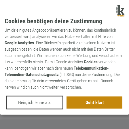
Cookies benötigen deine Zustimmung
Um dir ein gutes Angebot präsentieren zu können, das kontinuierlich
verbessert wird, analysieren wir das Nutzerverhalten mit Hilfe von
Google Analytics
. Eine Rückverfolgbarkeit zu einzelnen Nutzern ist
ausgeschlossen, die Daten werden auch nicht mit den Daten Dritter
Substantiv
Archaismus
zusammengeführt. Wir machen auch keine Werbung und verschachern
Lude
0
tun wir ebenfalls nichts. Damit Google Analytics
Cookies
vervenden
kann, benötigen wir aber nach dem neuen
Telekommunikation-
Milieusprachlich für Zuhälter
Telemedien-Datenschutzgesetz
(TTDSG) nun deine Zustimmung. Die
0
du hier einmalig für dein verwendetes Gerät geben musst. Danach
nerven wir dich auch nicht weiter, versprochen.
erschaffen von
spanky
am 8. November 2017
Nein, ich lehne ab.
Geht klar!