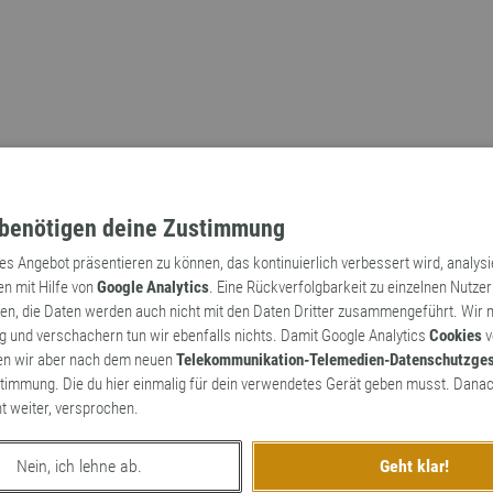
benötigen deine Zustimmung
tes Angebot präsentieren zu können, das kontinuierlich verbessert wird, analys
en mit Hilfe von
Google Analytics
. Eine Rückverfolgbarkeit zu einzelnen Nutzer
n, die Daten werden auch nicht mit den Daten Dritter zusammengeführt. Wir
Archaismen
Markennamen
 und verschachern tun wir ebenfalls nichts. Damit Google Analytics
Cookies
v
en wir aber nach dem neuen
Telekommunikation-Telemedien-Datenschutzge
timmung. Die du hier einmalig für dein verwendetes Gerät geben musst. Danac
ht weiter, versprochen.
Nein, ich lehne ab.
Geht klar!