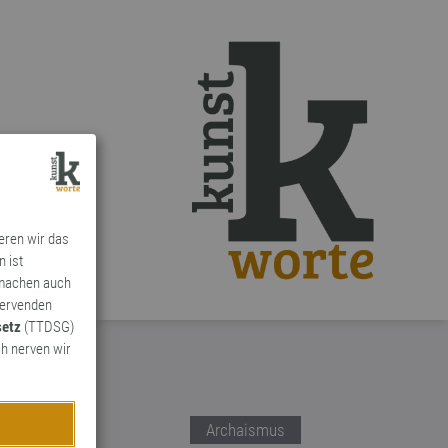
ieren wir das
n ist
 machen auch
ervenden
setz
(TTDSG)
h nerven wir
Archaismus