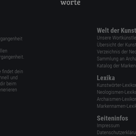
Welt der Kuns
Unsere Wortkünstle
ergangenheit
Übersicht der Kuns
llen
Verzeichnis der Ne
rgangenheit.
Sammlung an Arch
Katalog der Marke
 findet dein
Lexika
hnell und
 dir beim
Kunstwörter-Lexiko
nerieren
Neologismen-Lexik
Archaismen-Lexiko
Markennamen-Lexi
Seiteninfos
Impressum
Datenschutzerklär