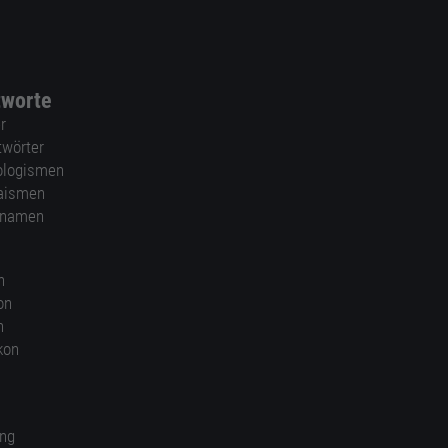
tworte
r
twörter
ologismen
aismen
nnamen
n
on
n
kon
ung