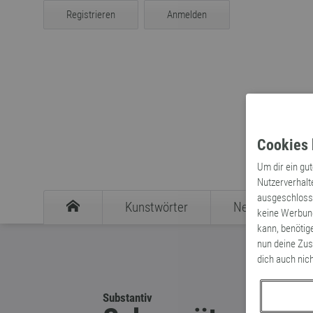
Registrieren
Anmelden
Cookies 
Um dir ein gu
Nutzerverhalt
ausgeschlosse
Kunstwörter
Neologismen
keine Werbung
kann, benötig
nun deine Zus
dich auch nic
Substantiv