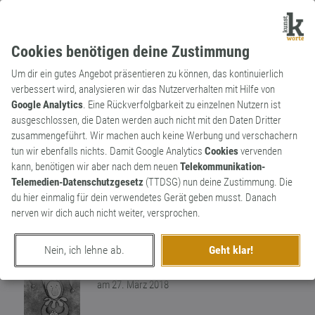
Cookies benötigen deine Zustimmung
Um dir ein gutes Angebot präsentieren zu können, das kontinuierlich
verbessert wird, analysieren wir das Nutzerverhalten mit Hilfe von
Google Analytics
. Eine Rückverfolgbarkeit zu einzelnen Nutzern ist
ausgeschlossen, die Daten werden auch nicht mit den Daten Dritter
Substantiv
Archaismus
zusammengeführt. Wir machen auch keine Werbung und verschachern
Rasierplatz
tun wir ebenfalls nichts. Damit Google Analytics
Cookies
vervenden
kann, benötigen wir aber nach dem neuen
Telekommunikation-
Ist ein Platz im Kino in der 1. Reihe, wo
Telemedien-Datenschutzgesetz
(TTDSG) nun deine Zustimmung. Die
man (wie beim Rasieren beim Frisör) den
du hier einmalig für dein verwendetes Gerät geben musst. Danach
Kopf in den Nacken legen muß um die
1
nerven wir dich auch nicht weiter, versprochen.
Leinwand ganz zu sehen.
0
Nein, ich lehne ab.
Geht klar!
erschaffen von
Lupo
am 27. März 2018