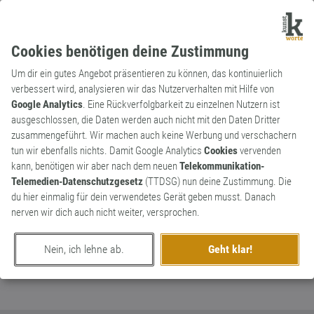
Cookies benötigen deine Zustimmung
Um dir ein gutes Angebot präsentieren zu können, das kontinuierlich
verbessert wird, analysieren wir das Nutzerverhalten mit Hilfe von
Google Analytics
. Eine Rückverfolgbarkeit zu einzelnen Nutzern ist
ausgeschlossen, die Daten werden auch nicht mit den Daten Dritter
Substantiv
Archaismus
zusammengeführt. Wir machen auch keine Werbung und verschachern
Haderlump
tun wir ebenfalls nichts. Damit Google Analytics
Cookies
vervenden
kann, benötigen wir aber nach dem neuen
Telekommunikation-
Schimpfwort für einen schlechten
0
Telemedien-Datenschutzgesetz
(TTDSG) nun deine Zustimmung. Die
Mitmenschen.
du hier einmalig für dein verwendetes Gerät geben musst. Danach
0
nerven wir dich auch nicht weiter, versprochen.
erschaffen von
Frau V.
am 24. Juni 2018
Nein, ich lehne ab.
Geht klar!