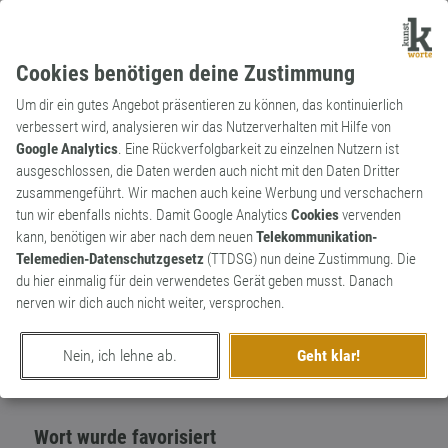
Cookies benötigen deine Zustimmung
Um dir ein gutes Angebot präsentieren zu können, das kontinuierlich
verbessert wird, analysieren wir das Nutzerverhalten mit Hilfe von
Google Analytics
. Eine Rückverfolgbarkeit zu einzelnen Nutzern ist
ausgeschlossen, die Daten werden auch nicht mit den Daten Dritter
Substantiv
Archaismus
zusammengeführt. Wir machen auch keine Werbung und verschachern
Hagestolz
tun wir ebenfalls nichts. Damit Google Analytics
Cookies
vervenden
kann, benötigen wir aber nach dem neuen
Telekommunikation-
Veraltetes Wort für einen Junggesellen
2
Telemedien-Datenschutzgesetz
(TTDSG) nun deine Zustimmung. Die
höheren Alters aus Überzeugung.
du hier einmalig für dein verwendetes Gerät geben musst. Danach
0
nerven wir dich auch nicht weiter, versprochen.
erschaffen von
Worthüter
am 1. August 2013
Nein, ich lehne ab.
Geht klar!
Wort wurde favorisiert