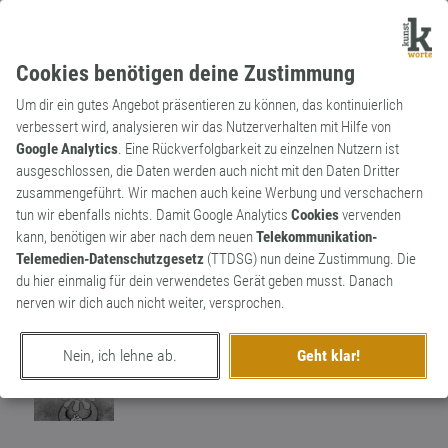
Cookies benötigen deine Zustimmung
Um dir ein gutes Angebot präsentieren zu können, das kontinuierlich
verbessert wird, analysieren wir das Nutzerverhalten mit Hilfe von
Google Analytics
. Eine Rückverfolgbarkeit zu einzelnen Nutzern ist
ausgeschlossen, die Daten werden auch nicht mit den Daten Dritter
Substantiv
Archaismus
zusammengeführt. Wir machen auch keine Werbung und verschachern
Rabauke
tun wir ebenfalls nichts. Damit Google Analytics
Cookies
vervenden
kann, benötigen wir aber nach dem neuen
Telekommunikation-
Bezeichnet eine meist jüngere,männliche
Telemedien-Datenschutzgesetz
(TTDSG) nun deine Zustimmung. Die
Person die sich laut und gewaltorientiert
3
du hier einmalig für dein verwendetes Gerät geben musst. Danach
benimmt
nerven wir dich auch nicht weiter, versprochen.
0
Nein, ich lehne ab.
Geht klar!
erschaffen von
Lupo
am 12. Januar 2019