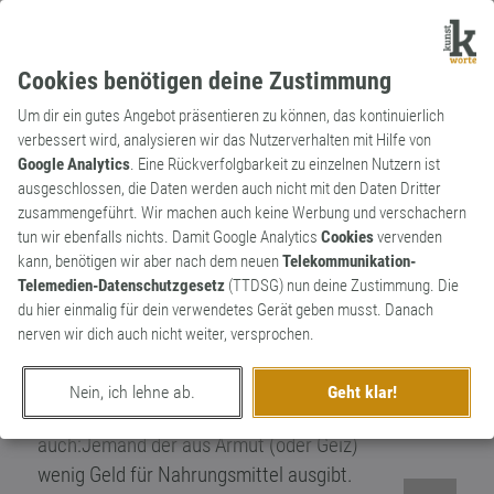
Cookies benötigen deine Zustimmung
Um dir ein gutes Angebot präsentieren zu können, das kontinuierlich
verbessert wird, analysieren wir das Nutzerverhalten mit Hilfe von
Google Analytics
. Eine Rückverfolgbarkeit zu einzelnen Nutzern ist
ausgeschlossen, die Daten werden auch nicht mit den Daten Dritter
Redewendung
Archaismus
zusammengeführt. Wir machen auch keine Werbung und verschachern
Schmalhans Küchenmeister
tun wir ebenfalls nichts. Damit Google Analytics
Cookies
vervenden
kann, benötigen wir aber nach dem neuen
Telekommunikation-
Resultiert u.a. aus der Vorstellung daß ein
Telemedien-Datenschutzgesetz
(TTDSG) nun deine Zustimmung. Die
magerer(schmaler) Koch
du hier einmalig für dein verwendetes Gerät geben musst. Danach
(Küchenmeister)ein Indiz für ein
nerven wir dich auch nicht weiter, versprochen.
karges,bescheidenes Essen oder einen
knausrigen Dienstherrn ist.(Hans war im
Nein, ich lehne ab.
Geht klar!
Mittelalter ein häufiger Name). Aber
auch:Jemand der aus Armut (oder Geiz)
wenig Geld für Nahrungsmittel ausgibt.