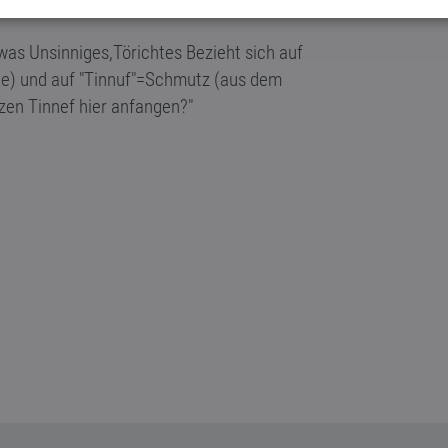
as Unsinniges,Törichtes Bezieht sich auf
che) und auf "Tinnuf"=Schmutz (aus dem
zen Tinnef hier anfangen?"