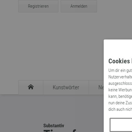
Registrieren
Anmelden
Cookies 
Um dir ein gu
Nutzerverhalt
ausgeschlosse
Kunstwörter
Neologismen
keine Werbung
kann, benötig
nun deine Zus
dich auch nic
Substantiv