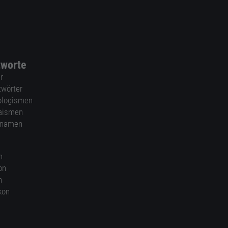
tworte
r
twörter
ologismen
aismen
nnamen
n
on
n
kon