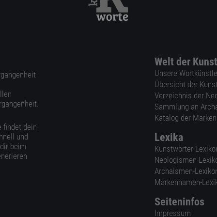
Welt der Kuns
Unsere Wortkünstle
ergangenheit
Übersicht der Kuns
llen
Verzeichnis der Ne
rgangenheit.
Sammlung an Arch
Katalog der Marke
 findet dein
Lexika
hnell und
 dir beim
Kunstwörter-Lexiko
nerieren
Neologismen-Lexik
Archaismen-Lexiko
Markennamen-Lexi
Seiteninfos
Impressum