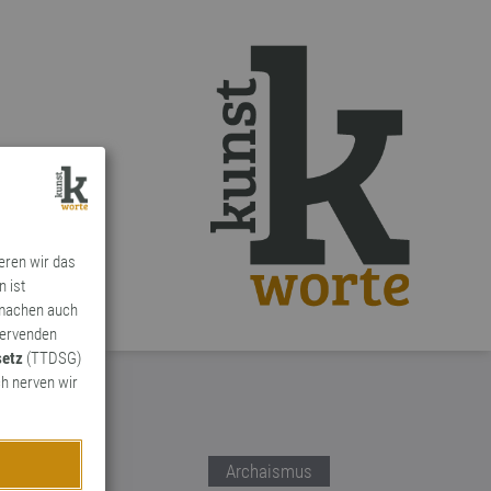
ieren wir das
n ist
 machen auch
ervenden
setz
(TTDSG)
h nerven wir
Archaismus