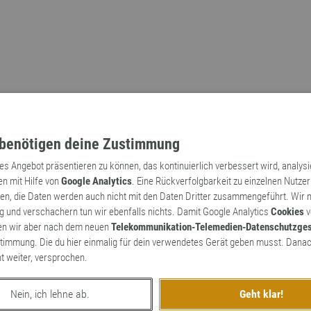
benötigen deine Zustimmung
tes Angebot präsentieren zu können, das kontinuierlich verbessert wird, analys
en mit Hilfe von
Google Analytics
. Eine Rückverfolgbarkeit zu einzelnen Nutzer
n, die Daten werden auch nicht mit den Daten Dritter zusammengeführt. Wir
Archaismen
Markennamen
 und verschachern tun wir ebenfalls nichts. Damit Google Analytics
Cookies
v
en wir aber nach dem neuen
Telekommunikation-Telemedien-Datenschutzge
timmung. Die du hier einmalig für dein verwendetes Gerät geben musst. Danac
ht weiter, versprochen.
Nein, ich lehne ab.
Geht klar!