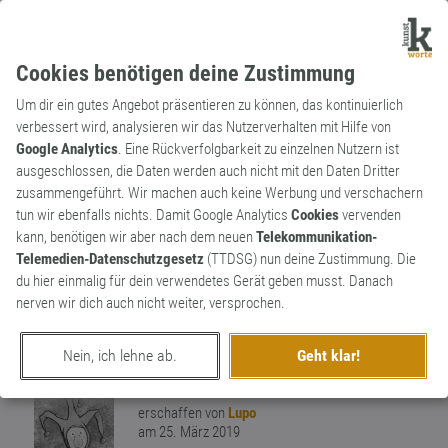
Cookies benötigen deine Zustimmung
Um dir ein gutes Angebot präsentieren zu können, das kontinuierlich
verbessert wird, analysieren wir das Nutzerverhalten mit Hilfe von
Google Analytics
. Eine Rückverfolgbarkeit zu einzelnen Nutzern ist
ausgeschlossen, die Daten werden auch nicht mit den Daten Dritter
Substantiv
Archaismus
zusammengeführt. Wir machen auch keine Werbung und verschachern
Scharlatan
tun wir ebenfalls nichts. Damit Google Analytics
Cookies
vervenden
kann, benötigen wir aber nach dem neuen
Telekommunikation-
Aufschneider,Schwindler-ein Mensch der
Telemedien-Datenschutzgesetz
(TTDSG) nun deine Zustimmung. Die
Sachwissen oder Fähigkeiten vorteuscht
du hier einmalig für dein verwendetes Gerät geben musst. Danach
und damit andere betrügt. Das Wort soll
nerven wir dich auch nicht weiter, versprochen.
aus dem Italienischen entstanden sein und
2
ist seit dem Mittelalter bekannt
Nein, ich lehne ab.
Geht klar!
0
erschaffen von
Lupo
am 25. März 2019