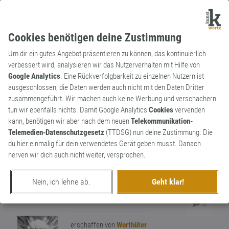
Cookies benötigen deine Zustimmung
Um dir ein gutes Angebot präsentieren zu können, das kontinuierlich
verbessert wird, analysieren wir das Nutzerverhalten mit Hilfe von
Google Analytics
. Eine Rückverfolgbarkeit zu einzelnen Nutzern ist
ausgeschlossen, die Daten werden auch nicht mit den Daten Dritter
Adjektiv
Archaismus
zusammengeführt. Wir machen auch keine Werbung und verschachern
suppletorisch
tun wir ebenfalls nichts. Damit Google Analytics
Cookies
vervenden
kann, benötigen wir aber nach dem neuen
Telekommunikation-
Ergänzend, nachträglich. „Die
Telemedien-Datenschutzgesetz
(TTDSG) nun deine Zustimmung. Die
suppletorische Klage ist eine bloße
du hier einmalig für dein verwendetes Gerät geben musst. Danach
Kondiktion aus dem Gesetz, wird mithin
nerven wir dich auch nicht weiter, versprochen.
erst durch einen Zeitraum von 30 Jahren
verjährt.“ (Die Lehre vom Pflichttheil, G.
0
Nein, ich lehne ab.
Geht klar!
Möller, 1806)
0
erschaffen von
Worthüter