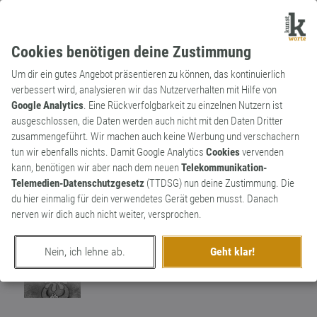
Cookies benötigen deine Zustimmung
Um dir ein gutes Angebot präsentieren zu können, das kontinuierlich
verbessert wird, analysieren wir das Nutzerverhalten mit Hilfe von
Google Analytics
. Eine Rückverfolgbarkeit zu einzelnen Nutzern ist
ausgeschlossen, die Daten werden auch nicht mit den Daten Dritter
Substantiv
Archaismus
zusammengeführt. Wir machen auch keine Werbung und verschachern
Wollust
tun wir ebenfalls nichts. Damit Google Analytics
Cookies
vervenden
kann, benötigen wir aber nach dem neuen
Telekommunikation-
Bezeichnet sinnliche,sexuelle Begierde in
Telemedien-Datenschutzgesetz
(TTDSG) nun deine Zustimmung. Die
Gedanken und Tat.Gehört zu den 7
0
du hier einmalig für dein verwendetes Gerät geben musst. Danach
Todsünden der Christenlehre
nerven wir dich auch nicht weiter, versprochen.
0
Nein, ich lehne ab.
Geht klar!
erschaffen von
Lupo
am 17. März 2020