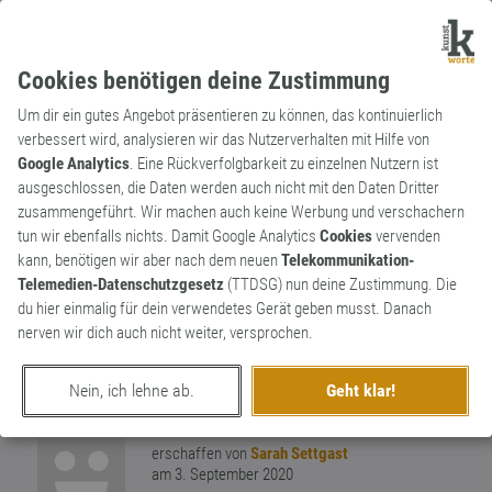
Cookies benötigen deine Zustimmung
Um dir ein gutes Angebot präsentieren zu können, das kontinuierlich
verbessert wird, analysieren wir das Nutzerverhalten mit Hilfe von
Google Analytics
. Eine Rückverfolgbarkeit zu einzelnen Nutzern ist
ausgeschlossen, die Daten werden auch nicht mit den Daten Dritter
Substantiv
Archaismus
zusammengeführt. Wir machen auch keine Werbung und verschachern
Orangeade
tun wir ebenfalls nichts. Damit Google Analytics
Cookies
vervenden
kann, benötigen wir aber nach dem neuen
Telekommunikation-
In den 20er Jahre das Wort für
Telemedien-Datenschutzgesetz
(TTDSG) nun deine Zustimmung. Die
Orangenlimonade = mit Kohlensäure
du hier einmalig für dein verwendetes Gerät geben musst. Danach
versetztes] Erfrischungsgetränk aus
nerven wir dich auch nicht weiter, versprochen.
Orangensaft, Zitronensaft, Wasser und
0
Zucker
Nein, ich lehne ab.
Geht klar!
0
erschaffen von
Sarah Settgast
am 3. September 2020