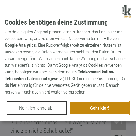
Cookies benötigen deine Zustimmung
Um dir ein gutes Angebot präsentieren zu können, das kontinuierlich
verbessert wird, analysieren wir das Nutzerverhalten mit Hilfe von
Google Analytics
. Eine Rückverfolgbarkeit zu einzelnen Nutzern ist
ausgeschlossen, die Daten werden auch nicht mit den Daten Dritter
Substantiv
Archaismus
zusammengeführt. Wir machen auch keine Werbung und verschachern
Schabracke
tun wir ebenfalls nichts. Damit Google Analytics
Cookies
vervenden
kann, benötigen wir aber nach dem neuen
Telekommunikation-
Eigentlich eine Pferdedecke, aus dem
Telemedien-Datenschutzgesetz
(TTDSG) nun deine Zustimmung. Die
Türkischen (çaprak, Satteldecke) entlehnt,
du hier einmalig für dein verwendetes Gerät geben musst. Danach
war dieser Ausdruck häufig eine
nerven wir dich auch nicht weiter, versprochen.
Bezeichnung für einen alten,
heruntergekommenen Menschen. Wurde
Nein, ich lehne ab.
Geht klar!
weiterhin für zerfallene Objekte benutzt, z.
B. Häuser oder Autos: "Dein Wagen ist aber
1
eine ziemliche Schabracke!"