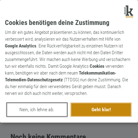
Cookies benötigen deine Zustimmung
Um dir ein gutes Angebot präsentieren zu können, das kontinuierlich
verbessert wird, analysieren wir das Nutzerverhalten mit Hilfe von
Google Analytics
. Eine Rückverfolgbarkeit zu einzelnen Nutzern ist
ausgeschlossen, die Daten werden auch nicht mit den Daten Dritter
Substantiv
Archaismus
zusammengeführt. Wir machen auch keine Werbung und verschachern
Spezerei
0
tun wir ebenfalls nichts. Damit Google Analytics
Cookies
vervenden
kann, benötigen wir aber nach dem neuen
Telekommunikation-
Substantiv, feminin. Delikatesse, Leckerei.
Telemedien-Datenschutzgesetz
(TTDSG) nun deine Zustimmung. Die
0
du hier einmalig für dein verwendetes Gerät geben musst. Danach
nerven wir dich auch nicht weiter, versprochen.
erschaffen von
Sprechreiz
am 2. Juli 2017
Nein, ich lehne ab.
Geht klar!
Noch keine Kommentare