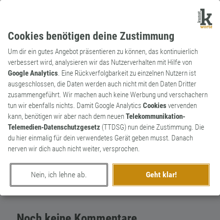
Cookies benötigen deine Zustimmung
Um dir ein gutes Angebot präsentieren zu können, das kontinuierlich
verbessert wird, analysieren wir das Nutzerverhalten mit Hilfe von
Google Analytics
. Eine Rückverfolgbarkeit zu einzelnen Nutzern ist
ausgeschlossen, die Daten werden auch nicht mit den Daten Dritter
Substantiv
Archaismus
zusammengeführt. Wir machen auch keine Werbung und verschachern
Backpfeife
0
tun wir ebenfalls nichts. Damit Google Analytics
Cookies
vervenden
kann, benötigen wir aber nach dem neuen
Telekommunikation-
Substantiv, feminin. Ohrfeige.
Telemedien-Datenschutzgesetz
(TTDSG) nun deine Zustimmung. Die
0
du hier einmalig für dein verwendetes Gerät geben musst. Danach
nerven wir dich auch nicht weiter, versprochen.
erschaffen von
Sprechreiz
am 26. Juli 2017
Nein, ich lehne ab.
Geht klar!
Noch keine Kommentare