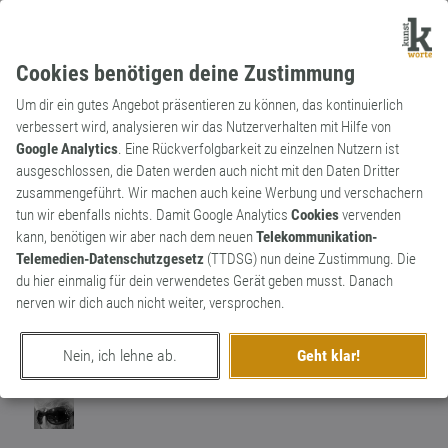
Cookies benötigen deine Zustimmung
Um dir ein gutes Angebot präsentieren zu können, das kontinuierlich
verbessert wird, analysieren wir das Nutzerverhalten mit Hilfe von
Google Analytics
. Eine Rückverfolgbarkeit zu einzelnen Nutzern ist
ausgeschlossen, die Daten werden auch nicht mit den Daten Dritter
Substantiv
Archaismus
zusammengeführt. Wir machen auch keine Werbung und verschachern
Maulschelle
1
tun wir ebenfalls nichts. Damit Google Analytics
Cookies
vervenden
kann, benötigen wir aber nach dem neuen
Telekommunikation-
Substantiv, feminin. Veraltet für Ohrfeige.
Telemedien-Datenschutzgesetz
(TTDSG) nun deine Zustimmung. Die
0
du hier einmalig für dein verwendetes Gerät geben musst. Danach
nerven wir dich auch nicht weiter, versprochen.
erschaffen von
Sprechreiz
am 26. Juli 2017
Nein, ich lehne ab.
Geht klar!
Wort wurde favorisiert