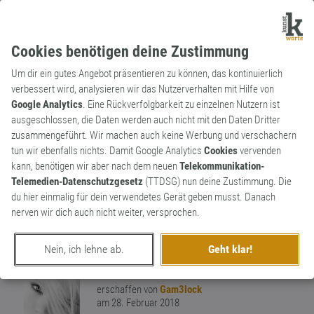
Cookies benötigen deine Zustimmung
Um dir ein gutes Angebot präsentieren zu können, das kontinuierlich
verbessert wird, analysieren wir das Nutzerverhalten mit Hilfe von
Google Analytics
. Eine Rückverfolgbarkeit zu einzelnen Nutzern ist
ausgeschlossen, die Daten werden auch nicht mit den Daten Dritter
Substantiv
Kunstwort
zusammengeführt. Wir machen auch keine Werbung und verschachern
Grillkommenskultur
tun wir ebenfalls nichts. Damit Google Analytics
Cookies
vervenden
kann, benötigen wir aber nach dem neuen
Telekommunikation-
Bereitschaft einer Gesellschaft, noch
Telemedien-Datenschutzgesetz
(TTDSG) nun deine Zustimmung. Die
Unwissenden die Lehre des Weber
du hier einmalig für dein verwendetes Gerät geben musst. Danach
näherzubringen, und zu zeigen, wie man
nerven wir dich auch nicht weiter, versprochen.
richtig grillt. Brot für die Welt, aber der Grill
1
bleibt hier! Willkommen in der Grill-Nation.
Nein, ich lehne ab.
Geht klar!
0
erschaffen von
Gam3lock
am 28. Februar 2018