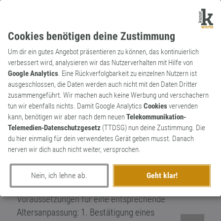
Cookies benötigen deine Zustimmung
Um dir ein gutes Angebot präsentieren zu können, das kontinuierlich
verbessert wird, analysieren wir das Nutzerverhalten mit Hilfe von
Google Analytics
. Eine Rückverfolgbarkeit zu einzelnen Nutzern ist
ausgeschlossen, die Daten werden auch nicht mit den Daten Dritter
Substantiv
Kunstwort
zusammengeführt. Wir machen auch keine Werbung und verschachern
Transager
tun wir ebenfalls nichts. Damit Google Analytics
Cookies
vervenden
kann, benötigen wir aber nach dem neuen
Telekommunikation-
Ein Transager ist jemand, dessen offiziell
Telemedien-Datenschutzgesetz
(TTDSG) nun deine Zustimmung. Die
im Ausweis stehendes Geburtsdatum nicht
du hier einmalig für dein verwendetes Gerät geben musst. Danach
seinem gefühlten biologischen Alter
nerven wir dich auch nicht weiter, versprochen.
entspricht. Also jeder gefühlt junge
Mensch, der im Körper eines faktisch
Nein, ich lehne ab.
Geht klar!
älteren Menschen gefangen ist.
Voraussetzungen für eine entsprechende
Altersanpassung: 1. Bestätigung eines