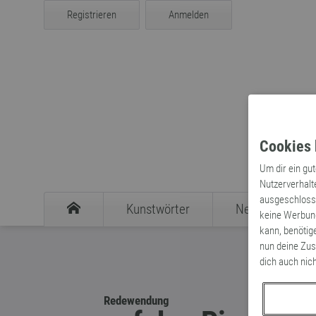
Registrieren
Anmelden
Cookies 
Um dir ein gu
Nutzerverhalt
ausgeschlosse
Kunstwörter
Neologismen
keine Werbung
kann, benötig
nun deine Zus
dich auch nic
Redewendung