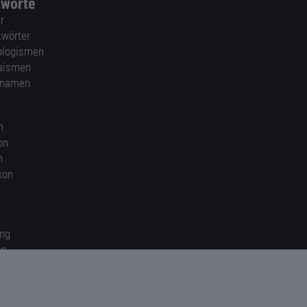
tworte
r
twörter
ologismen
aismen
nnamen
n
on
n
kon
ung
en
gen