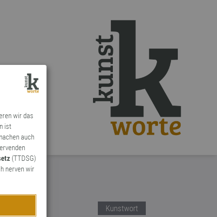
ieren wir das
n ist
 machen auch
ervenden
setz
(TTDSG)
h nerven wir
Kunstwort