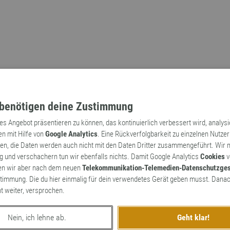
benötigen deine Zustimmung
tes Angebot präsentieren zu können, das kontinuierlich verbessert wird, analys
en mit Hilfe von
Google Analytics
. Eine Rückverfolgbarkeit zu einzelnen Nutzer
n, die Daten werden auch nicht mit den Daten Dritter zusammengeführt. Wir
Archaismen
Markennamen
 und verschachern tun wir ebenfalls nichts. Damit Google Analytics
Cookies
v
en wir aber nach dem neuen
Telekommunikation-Telemedien-Datenschutzge
timmung. Die du hier einmalig für dein verwendetes Gerät geben musst. Danac
ht weiter, versprochen.
Nein, ich lehne ab.
Geht klar!