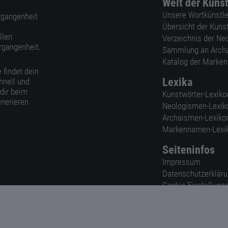
Welt der Kuns
Unsere Wortkünstle
ergangenheit
Übersicht der Kuns
llen
Verzeichnis der Ne
rgangenheit.
Sammlung an Arch
Katalog der Marke
 findet dein
Lexika
hnell und
 dir beim
Kunstwörter-Lexiko
nerieren
Neologismen-Lexik
Archaismen-Lexiko
Markennamen-Lexi
Seiteninfos
Impressum
Datenschutzerklär
Cookie-Einstellung
Nutzungsbedingun
AGB