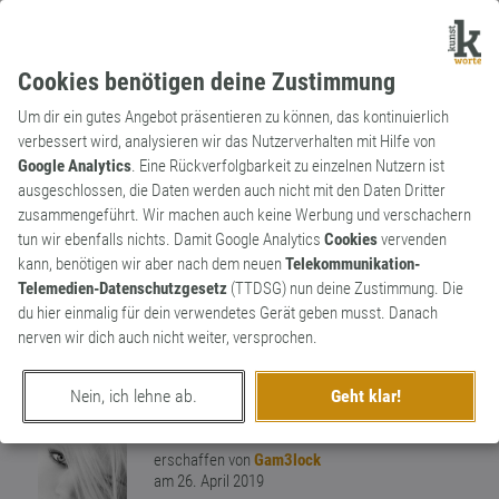
Cookies benötigen deine Zustimmung
Um dir ein gutes Angebot präsentieren zu können, das kontinuierlich
verbessert wird, analysieren wir das Nutzerverhalten mit Hilfe von
Google Analytics
. Eine Rückverfolgbarkeit zu einzelnen Nutzern ist
ausgeschlossen, die Daten werden auch nicht mit den Daten Dritter
Substantiv
Kunstwort
zusammengeführt. Wir machen auch keine Werbung und verschachern
Quetschpost
tun wir ebenfalls nichts. Damit Google Analytics
Cookies
vervenden
kann, benötigen wir aber nach dem neuen
Telekommunikation-
Die verkackten Werbeprospekte, die den
Telemedien-Datenschutzgesetz
(TTDSG) nun deine Zustimmung. Die
Briefkasten so verstopfen, dass die richtige
du hier einmalig für dein verwendetes Gerät geben musst. Danach
Post nicht mehr reinpast. „Nehmen Sie Ihre
nerven wir dich auch nicht weiter, versprochen.
Quetschpost wieder mit, Sie Kretin! Ich
3
erwarte wichtige Sendungen!“
Nein, ich lehne ab.
Geht klar!
2
erschaffen von
Gam3lock
am 26. April 2019