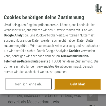
Cookies benötigen deine Zustimmung
Um dir ein gutes Angebot präsentieren zu können, das kontinuierlich
verbessert wird, analysieren wir das Nutzerverhalten mit Hilfe von
Google Analytics
. Eine Rückverfolgbarkeit zu einzelnen Nutzern ist
ausgeschlossen, die Daten werden auch nicht mit den Daten Dritter
Substantiv
Kunstwort
zusammengeführt. Wir machen auch keine Werbung und verschachern
inverser Kaufrausch
tun wir ebenfalls nichts. Damit Google Analytics
Cookies
vervenden
kann, benötigen wir aber nach dem neuen
Telekommunikation-
Die Freude, mal nichts zu kaufen. Bei
Telemedien-Datenschutzgesetz
(TTDSG) nun deine Zustimmung. Die
Minimalisten nach einer langen
du hier einmalig für dein verwendetes Gerät geben musst. Danach
Einkaufstour an der leeren Einkaufstasche
nerven wir dich auch nicht weiter, versprochen.
und dem zufriedenen Gesicht gut
erkennbar. Man muss nur lernen, um
Nein, ich lehne ab.
Geht klar!
gewisse Produkte einen großen Bogen zu
machen, insbesondere bei dem Elend, was
1
derzeit als
Mode
verkauft wird.