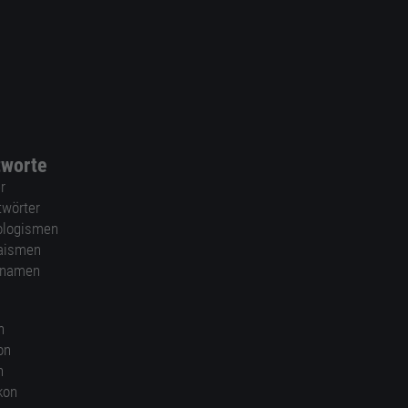
tworte
r
twörter
ologismen
aismen
nnamen
n
on
n
kon