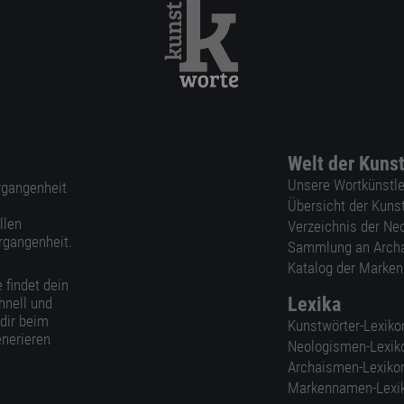
Welt der Kuns
Unsere Wortkünstle
ergangenheit
Übersicht der Kuns
llen
Verzeichnis der Ne
rgangenheit.
Sammlung an Arch
Katalog der Marke
 findet dein
Lexika
hnell und
 dir beim
Kunstwörter-Lexiko
nerieren
Neologismen-Lexik
Archaismen-Lexiko
Markennamen-Lexi