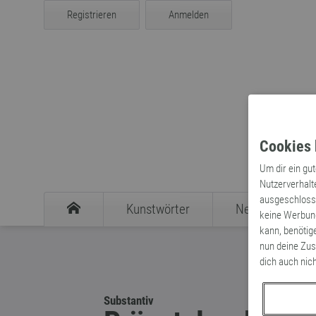
Registrieren
Anmelden
Cookies 
Um dir ein gu
Nutzerverhalt
ausgeschlosse
Kunstwörter
Neologismen
keine Werbung
kann, benötig
nun deine Zus
dich auch nic
Substantiv