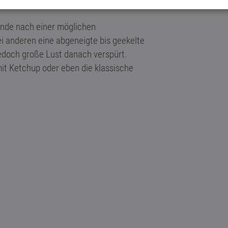
nde nach einer möglichen
 anderen eine abgeneigte bis geekelte
jedoch große Lust danach verspürt.
mit Ketchup oder eben die klassische