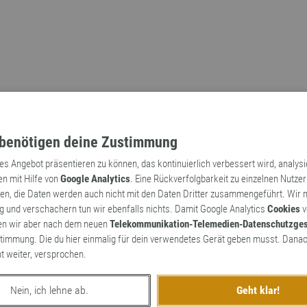
benötigen deine Zustimmung
tes Angebot präsentieren zu können, das kontinuierlich verbessert wird, analys
en mit Hilfe von
Google Analytics
. Eine Rückverfolgbarkeit zu einzelnen Nutzer
n, die Daten werden auch nicht mit den Daten Dritter zusammengeführt. Wir
Archaismen
Markennamen
 und verschachern tun wir ebenfalls nichts. Damit Google Analytics
Cookies
v
en wir aber nach dem neuen
Telekommunikation-Telemedien-Datenschutzge
timmung. Die du hier einmalig für dein verwendetes Gerät geben musst. Danac
ht weiter, versprochen.
Nein, ich lehne ab.
Geht klar!