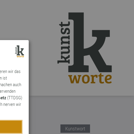
ieren wir das
n ist
 machen auch
ervenden
setz
(TTDSG)
h nerven wir
Kunstwort