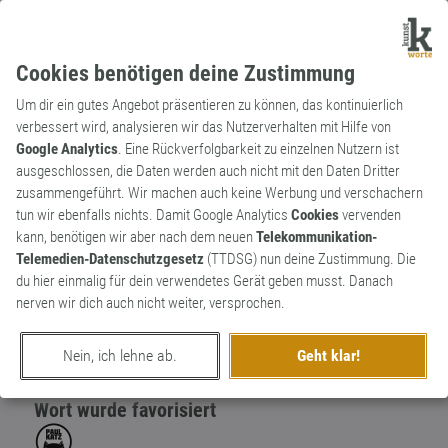
Cookies benötigen deine Zustimmung
Um dir ein gutes Angebot präsentieren zu können, das kontinuierlich
verbessert wird, analysieren wir das Nutzerverhalten mit Hilfe von
Google Analytics
. Eine Rückverfolgbarkeit zu einzelnen Nutzern ist
ausgeschlossen, die Daten werden auch nicht mit den Daten Dritter
Substantiv
Kunstwort
zusammengeführt. Wir machen auch keine Werbung und verschachern
Vogelschissmus
1
tun wir ebenfalls nichts. Damit Google Analytics
Cookies
vervenden
kann, benötigen wir aber nach dem neuen
Telekommunikation-
Vogelschissmus bringt kein Glück
Telemedien-Datenschutzgesetz
(TTDSG) nun deine Zustimmung. Die
1
du hier einmalig für dein verwendetes Gerät geben musst. Danach
nerven wir dich auch nicht weiter, versprochen.
erschaffen von
suresh
am 16. November 2019
Nein, ich lehne ab.
Geht klar!
Wort wurde favorisiert