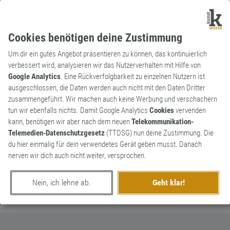
Cookies benötigen deine Zustimmung
Um dir ein gutes Angebot präsentieren zu können, das kontinuierlich
verbessert wird, analysieren wir das Nutzerverhalten mit Hilfe von
Google Analytics
. Eine Rückverfolgbarkeit zu einzelnen Nutzern ist
ausgeschlossen, die Daten werden auch nicht mit den Daten Dritter
Substantiv
Kunstwort
zusammengeführt. Wir machen auch keine Werbung und verschachern
Fußnagelfechter
0
tun wir ebenfalls nichts. Damit Google Analytics
Cookies
vervenden
kann, benötigen wir aber nach dem neuen
Telekommunikation-
.....Warmduscher.....
Telemedien-Datenschutzgesetz
(TTDSG) nun deine Zustimmung. Die
0
du hier einmalig für dein verwendetes Gerät geben musst. Danach
nerven wir dich auch nicht weiter, versprochen.
erschaffen von
ClausDiventres
am 27. Januar 2020
Nein, ich lehne ab.
Geht klar!