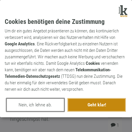
Cookies benötigen deine Zustimmung
Um dir ein gutes Angebot präsentieren zu können, das kontinuierlich
verbessert wird, analysieren wir das Nutzerverhalten mit Hilfe von
Google Analytics
. Eine Rückverfolgbarkeit zu einzelnen Nutzern ist
ausgeschlossen, die Daten werden auch nicht mit den Daten Dritter
Substantiv
Kunstwort
zusammengeführt. Wir machen auch keine Werbung und verschachern
Unzufriedenstaube
tun wir ebenfalls nichts. Damit Google Analytics
Cookies
vervenden
kann, benötigen wir aber nach dem neuen
Telekommunikation-
Verwahrloste Taube, die an
Telemedien-Datenschutzgesetz
(TTDSG) nun deine Zustimmung. Die
Hauptbahnhöfen abhängt, den Bahnsteig
du hier einmalig für dein verwendetes Gerät geben musst. Danach
vollkackt und ausschaut, als wäre eine S-
nerven wir dich auch nicht weiter, versprochen.
Bahn dreimal rübergefahren. Statt einem
Zweig hält sie einen Zigarettenstummel im
Nein, ich lehne ab.
Geht klar!
Schnabel, den irgendein Dussel
4
hingeschnipst hat.
1