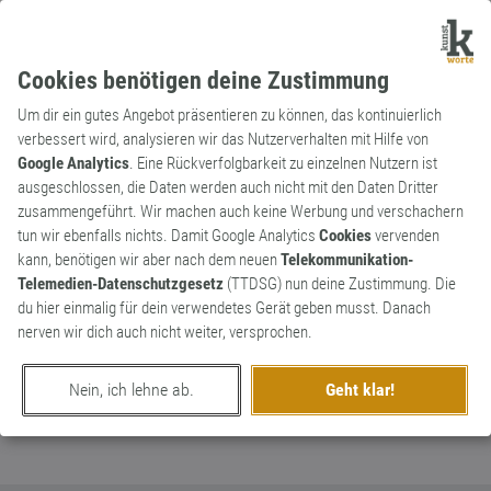
Cookies benötigen deine Zustimmung
Um dir ein gutes Angebot präsentieren zu können, das kontinuierlich
verbessert wird, analysieren wir das Nutzerverhalten mit Hilfe von
Google Analytics
. Eine Rückverfolgbarkeit zu einzelnen Nutzern ist
ausgeschlossen, die Daten werden auch nicht mit den Daten Dritter
Substantiv
Kunstwort
zusammengeführt. Wir machen auch keine Werbung und verschachern
Muselito
tun wir ebenfalls nichts. Damit Google Analytics
Cookies
vervenden
kann, benötigen wir aber nach dem neuen
Telekommunikation-
Moslem heisst in Brasilien Muculmano, ich
0
Telemedien-Datenschutzgesetz
(TTDSG) nun deine Zustimmung. Die
finde mein Muselito viel schöner.
du hier einmalig für dein verwendetes Gerät geben musst. Danach
0
nerven wir dich auch nicht weiter, versprochen.
erschaffen von
Kingo777
am 14. Juli 2020
Nein, ich lehne ab.
Geht klar!