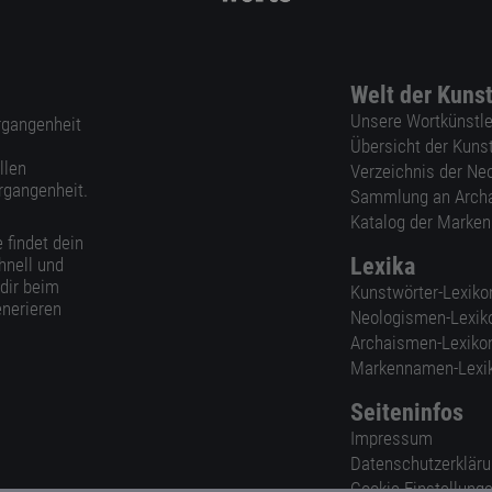
Welt der Kuns
Unsere Wortkünstle
ergangenheit
Übersicht der Kuns
llen
Verzeichnis der Ne
rgangenheit.
Sammlung an Arch
Katalog der Marke
 findet dein
Lexika
hnell und
 dir beim
Kunstwörter-Lexiko
nerieren
Neologismen-Lexik
Archaismen-Lexiko
Markennamen-Lexi
Seiteninfos
Impressum
Datenschutzerklär
Cookie-Einstellung