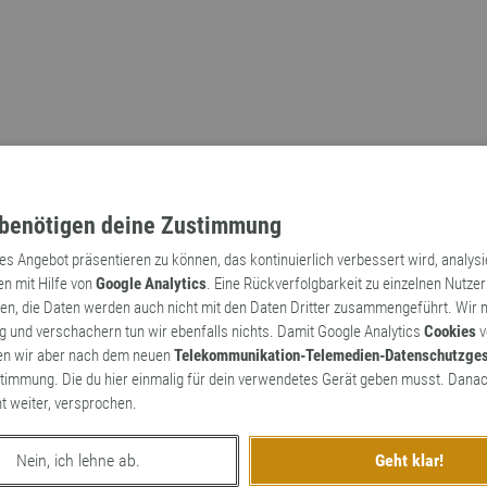
benötigen deine Zustimmung
tes Angebot präsentieren zu können, das kontinuierlich verbessert wird, analys
en mit Hilfe von
Google Analytics
. Eine Rückverfolgbarkeit zu einzelnen Nutzer
n, die Daten werden auch nicht mit den Daten Dritter zusammengeführt. Wir
Archaismen
Markennamen
 und verschachern tun wir ebenfalls nichts. Damit Google Analytics
Cookies
v
en wir aber nach dem neuen
Telekommunikation-Telemedien-Datenschutzge
timmung. Die du hier einmalig für dein verwendetes Gerät geben musst. Danac
ht weiter, versprochen.
Nein, ich lehne ab.
Geht klar!