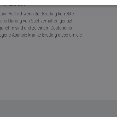
e Form
nn Auftritt,wenn der Brutling korrekte
ur erklärung von Sachverhalten genuzt
genehm sind und zu einem Geständnis
ogene Apahsie kranke Brutling diese um die