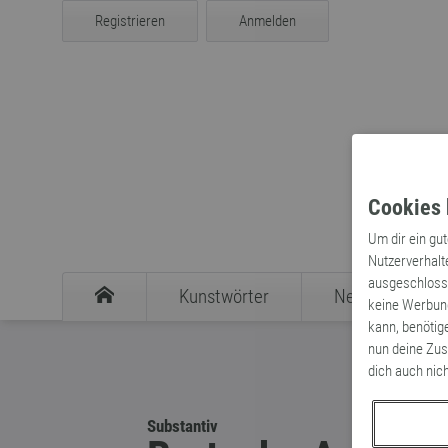
Registrieren
Anmelden
Cookies 
Um dir ein gu
Nutzerverhalt
ausgeschlosse
Kunstwörter
Neologismen
keine Werbung
kann, benötig
nun deine Zus
dich auch nic
Substantiv