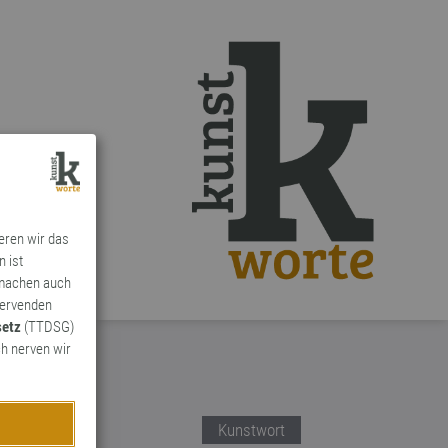
ieren wir das
n ist
 machen auch
ervenden
setz
(TTDSG)
h nerven wir
Kunstwort