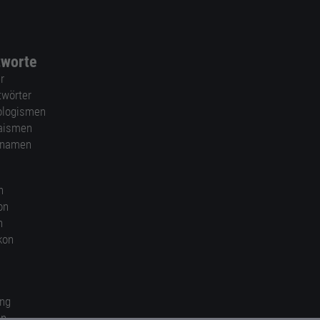
tworte
r
twörter
ologismen
aismen
nnamen
n
on
n
kon
ung
en