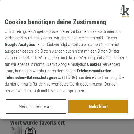
Cookies benötigen deine Zustimmung
Um dir ein gutes Angebot präsentieren zu können, das kontinuierlich
verbessert wird, analysieren wir das Nutzerverhalten mit Hilfe von
Google Analytics
. Eine Rückverfolgbarkeit zu einzelnen Nutzern ist
ausgeschlossen, die Daten werden auch nicht mit den Daten Dritter
Substantiv
Kunstwort
zusammengeführt. Wir machen auch keine Werbung und verschachern
Flexanthrop
2
tun wir ebenfalls nichts. Damit Google Analytics
Cookies
vervenden
kann, benötigen wir aber nach dem neuen
Telekommunikation-
Flexanthrop - aufgeschlossener Mensch
Telemedien-Datenschutzgesetz
(TTDSG) nun deine Zustimmung. Die
0
du hier einmalig für dein verwendetes Gerät geben musst. Danach
nerven wir dich auch nicht weiter, versprochen.
erschaffen von
Adrian Hirs
am 21. März 2023
Nein, ich lehne ab.
Geht klar!
Wort wurde favorisiert