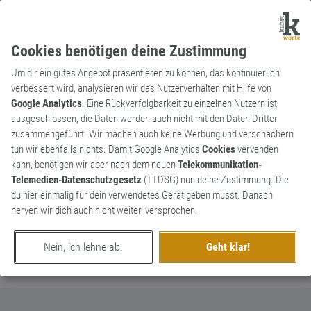
Cookies benötigen deine Zustimmung
Um dir ein gutes Angebot präsentieren zu können, das kontinuierlich
verbessert wird, analysieren wir das Nutzerverhalten mit Hilfe von
Google Analytics
. Eine Rückverfolgbarkeit zu einzelnen Nutzern ist
ausgeschlossen, die Daten werden auch nicht mit den Daten Dritter
Redewendung
Kunstwort
zusammengeführt. Wir machen auch keine Werbung und verschachern
Angst'n'Shauder
0
tun wir ebenfalls nichts. Damit Google Analytics
Cookies
vervenden
kann, benötigen wir aber nach dem neuen
Telekommunikation-
Das Gegenteil von Law & Order
Telemedien-Datenschutzgesetz
(TTDSG) nun deine Zustimmung. Die
0
du hier einmalig für dein verwendetes Gerät geben musst. Danach
nerven wir dich auch nicht weiter, versprochen.
erschaffen von
Grandissimo
am 21. März 2025
Nein, ich lehne ab.
Geht klar!