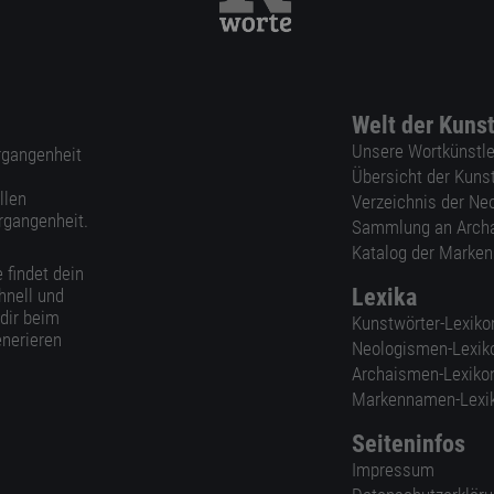
Welt der Kuns
Unsere Wortkünstle
ergangenheit
Übersicht der Kuns
llen
Verzeichnis der Ne
rgangenheit.
Sammlung an Arch
Katalog der Marke
 findet dein
Lexika
hnell und
 dir beim
Kunstwörter-Lexiko
nerieren
Neologismen-Lexik
Archaismen-Lexiko
Markennamen-Lexi
Seiteninfos
Impressum