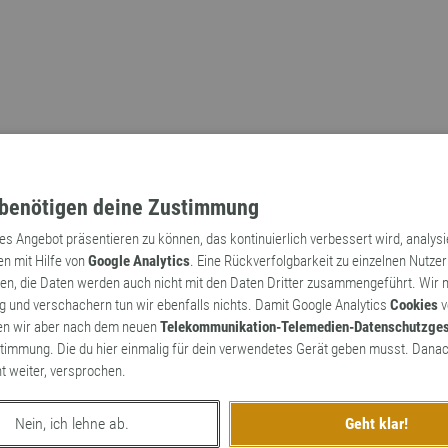
benötigen deine Zustimmung
tes Angebot präsentieren zu können, das kontinuierlich verbessert wird, analys
en mit Hilfe von
Google Analytics
. Eine Rückverfolgbarkeit zu einzelnen Nutzer
n, die Daten werden auch nicht mit den Daten Dritter zusammengeführt. Wir
Archaismen
Markennamen
 und verschachern tun wir ebenfalls nichts. Damit Google Analytics
Cookies
v
en wir aber nach dem neuen
Telekommunikation-Telemedien-Datenschutzge
timmung. Die du hier einmalig für dein verwendetes Gerät geben musst. Danac
ht weiter, versprochen.
Nein, ich lehne ab.
Geht klar!