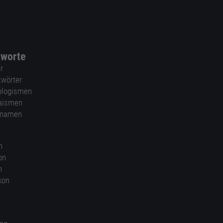
tworte
r
twörter
ologismen
aismen
nnamen
n
on
n
kon