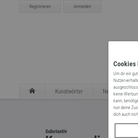
Registrieren
Anmelden
Cookies 
Um dir ein gu
Nutzerverhalt
ausgeschlosse
Kunstwörter
Neologismen
keine Werbung
kann, benötig
nun deine Zus
dich auch nic
Substantiv