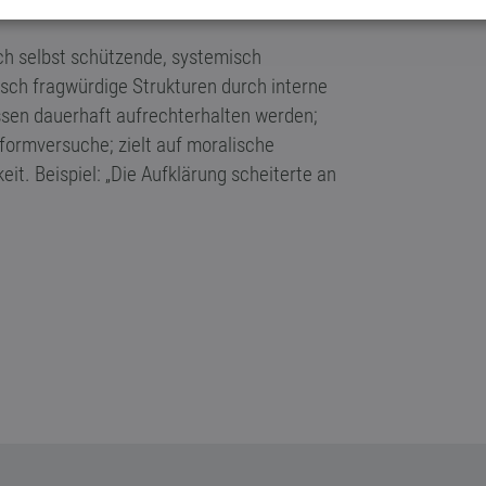
ich selbst schützende, systemisch
hisch fragwürdige Strukturen durch interne
sen dauerhaft aufrechterhalten werden;
formversuche; zielt auf moralische
it. Beispiel: „Die Aufklärung scheiterte an