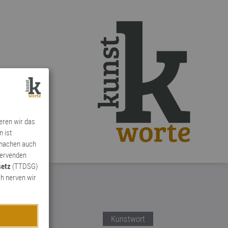
ieren wir das
n ist
 machen auch
ervenden
setz
(TTDSG)
h nerven wir
Kunstwort