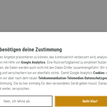
benötigen deine Zustimmung
tes Angebot präsentieren zu können, das kontinuierlich verbessert wird, analys
en mit Hilfe von
Google Analytics
. Eine Rückverfolgbarkeit zu einzelnen Nutzer
n, die Daten werden auch nicht mit den Daten Dritter zusammengeführt. Wir
Archaismen
Markennamen
 und verschachern tun wir ebenfalls nichts. Damit Google Analytics
Cookies
v
en wir aber nach dem neuen
Telekommunikation-Telemedien-Datenschutzge
timmung. Die du hier einmalig für dein verwendetes Gerät geben musst. Danac
ht weiter, versprochen.
Nein, ich lehne ab.
Geht klar!