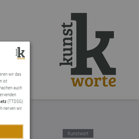
ieren wir das
n ist
 machen auch
ervenden
setz
(TTDSG)
h nerven wir
Kunstwort