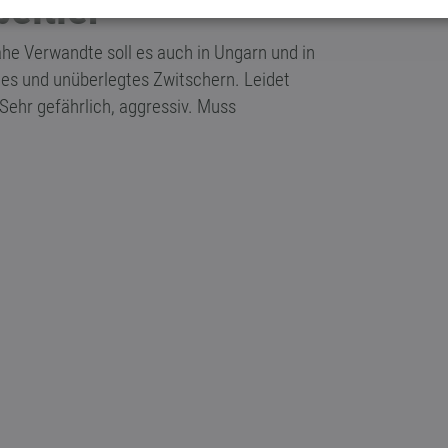
eltier
he Verwandte soll es auch in Ungarn und in
üdes und unüberlegtes Zwitschern. Leidet
ehr gefährlich, aggressiv. Muss