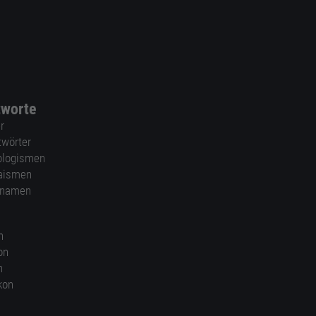
tworte
r
twörter
ologismen
aismen
nnamen
n
on
n
kon