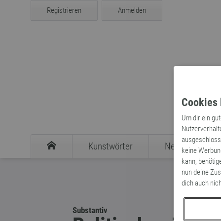
Registrieren
Anmelden
Cookies 
Um dir ein gu
Nutzerverhalt
ausgeschlosse
Kunstwörter
Neologismen
keine Werbung
kann, benötig
nun deine Zus
dich auch nic
Substantiv