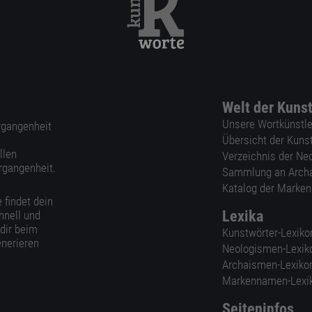
Welt der Kuns
Unsere Wortkünstle
ergangenheit
Übersicht der Kuns
llen
Verzeichnis der Ne
rgangenheit.
Sammlung an Arch
Katalog der Marke
 findet dein
Lexika
hnell und
 dir beim
Kunstwörter-Lexiko
nerieren
Neologismen-Lexik
Archaismen-Lexiko
Markennamen-Lexi
Seiteninfos