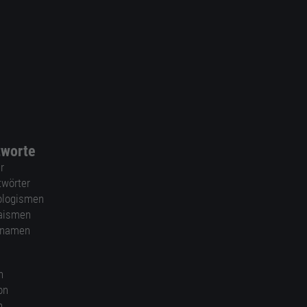
tworte
r
twörter
ologismen
aismen
nnamen
n
on
n