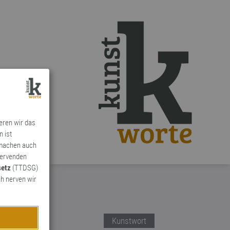
ieren wir das
n ist
 machen auch
ervenden
setz
(TTDSG)
h nerven wir
Kunstwort