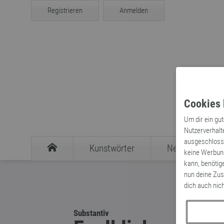
Registrieren
Anmelden
Cookies 
Um dir ein gu
Nutzerverhalt
ausgeschlosse
Kunstwörter
Neologismen
keine Werbung
kann, benötig
nun deine Zus
dich auch nic
Substantiv