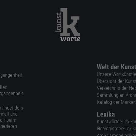
Welt der Kuns
Unsere Wortkünstle
ergangenheit
Übersicht der Kuns
llen
Verzeichnis der Ne
rgangenheit.
Sammlung an Arch
Katalog der Marke
 findet dein
Lexika
hnell und
 dir beim
Kunstwörter-Lexiko
nerieren
Neologismen-Lexik
Archaismen-Lexiko