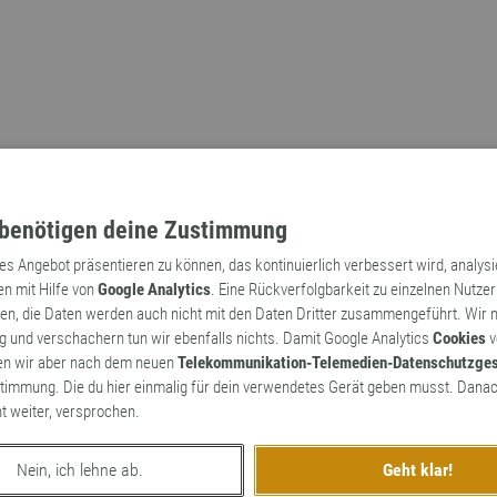
benötigen deine Zustimmung
tes Angebot präsentieren zu können, das kontinuierlich verbessert wird, analys
en mit Hilfe von
Google Analytics
. Eine Rückverfolgbarkeit zu einzelnen Nutzer
n, die Daten werden auch nicht mit den Daten Dritter zusammengeführt. Wir
Archaismen
Markennamen
 und verschachern tun wir ebenfalls nichts. Damit Google Analytics
Cookies
v
en wir aber nach dem neuen
Telekommunikation-Telemedien-Datenschutzge
timmung. Die du hier einmalig für dein verwendetes Gerät geben musst. Danac
ht weiter, versprochen.
Nein, ich lehne ab.
Geht klar!