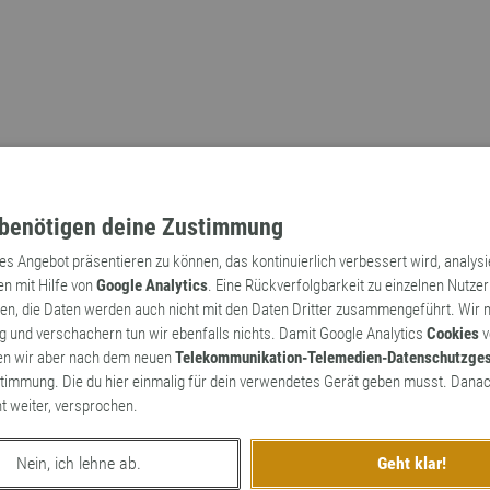
benötigen deine Zustimmung
tes Angebot präsentieren zu können, das kontinuierlich verbessert wird, analys
en mit Hilfe von
Google Analytics
. Eine Rückverfolgbarkeit zu einzelnen Nutzer
n, die Daten werden auch nicht mit den Daten Dritter zusammengeführt. Wir
Archaismen
Markennamen
 und verschachern tun wir ebenfalls nichts. Damit Google Analytics
Cookies
v
en wir aber nach dem neuen
Telekommunikation-Telemedien-Datenschutzge
timmung. Die du hier einmalig für dein verwendetes Gerät geben musst. Danac
ht weiter, versprochen.
Nein, ich lehne ab.
Geht klar!