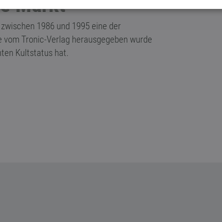
re Markt
 zwischen 1986 und 1995 eine der
ie vom Tronic-Verlag herausgegeben wurde
ten Kultstatus hat.