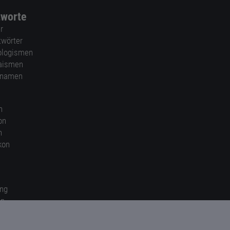
tworte
r
twörter
ologismen
aismen
nnamen
n
on
n
kon
ung
en
gen