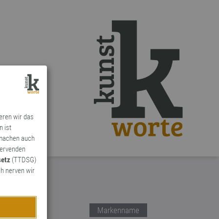
ieren wir das
n ist
 machen auch
ervenden
setz
(TTDSG)
h nerven wir
Markenname