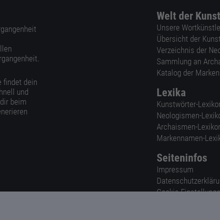
Welt der Kuns
Unsere Wortkünstle
ergangenheit
Übersicht der Kuns
llen
Verzeichnis der Ne
rgangenheit.
Sammlung an Arch
Katalog der Marke
 findet dein
Lexika
hnell und
 dir beim
Kunstwörter-Lexiko
nerieren
Neologismen-Lexik
Archaismen-Lexiko
Markennamen-Lexi
Seiteninfos
Impressum
Datenschutzerklär
Cookie-Einstellung
Nutzungsbedingun
AGB