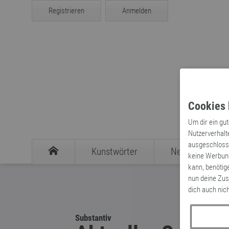
Registrieren
Anmelden
Cookies 
Um dir ein gu
Nutzerverhalt
ausgeschlosse
Kunstwörter
Neologismen
keine Werbung
kann, benötig
nun deine Zus
dich auch nic
Substantiv