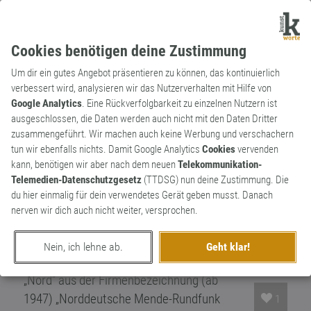
Cookies benötigen deine Zustimmung
Um dir ein gutes Angebot präsentieren zu können, das kontinuierlich
verbessert wird, analysieren wir das Nutzerverhalten mit Hilfe von
Google Analytics
. Eine Rückverfolgbarkeit zu einzelnen Nutzern ist
ausgeschlossen, die Daten werden auch nicht mit den Daten Dritter
Substantiv
Markenname
zusammengeführt. Wir machen auch keine Werbung und verschachern
Nordmende
tun wir ebenfalls nichts. Damit Google Analytics
Cookies
vervenden
kann, benötigen wir aber nach dem neuen
Telekommunikation-
Nordmende war ein Hersteller von
Telemedien-Datenschutzgesetz
(TTDSG) nun deine Zustimmung. Die
Unterhaltungselektronik mit Sitz in
du hier einmalig für dein verwendetes Gerät geben musst. Danach
Bremen. „Nordmende” setzte sich dabei
nerven wir dich auch nicht weiter, versprochen.
zusammen aus dem Nachnamen des
Gründers Otto Hermann Mende respektive
Nein, ich lehne ab.
Geht klar!
seines Nachkommen Martin Mende und
„Nord” aus der Firmenbezeichnung (ab
1947) „Norddeutsche Mende-Rundfunk
1