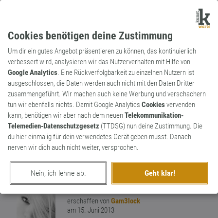
Cookies benötigen deine Zustimmung
Um dir ein gutes Angebot präsentieren zu können, das kontinuierlich
verbessert wird, analysieren wir das Nutzerverhalten mit Hilfe von
Google Analytics
. Eine Rückverfolgbarkeit zu einzelnen Nutzern ist
ausgeschlossen, die Daten werden auch nicht mit den Daten Dritter
Substantiv
Markenname
zusammengeführt. Wir machen auch keine Werbung und verschachern
Persil
tun wir ebenfalls nichts. Damit Google Analytics
Cookies
vervenden
kann, benötigen wir aber nach dem neuen
Telekommunikation-
Der Klassiker schlechthin! Abgeleitet aus
Telemedien-Datenschutzgesetz
(TTDSG) nun deine Zustimmung. Die
den Bestandteilen Perborat und Silikat.
du hier einmalig für dein verwendetes Gerät geben musst. Danach
Das Kunstwort rockt so dermaßen, dass
nerven wir dich auch nicht weiter, versprochen.
daraus gleich noch ein anderes entstanden
0
ist. Der Persilschein!
Nein, ich lehne ab.
Geht klar!
0
erschaffen von
Gam3lock
am 15. Juni 2013