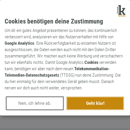
Cookies benötigen deine Zustimmung
Um dir ein gutes Angebot präsentieren zu können, das kontinuierlich
verbessert wird, analysieren wir das Nutzerverhalten mit Hilfe von
Google Analytics
. Eine Rückverfolgbarkeit zu einzelnen Nutzern ist
ausgeschlossen, die Daten werden auch nicht mit den Daten Dritter
Substantiv
Markenname
zusammengeführt. Wir machen auch keine Werbung und verschachern
Pixar
tun wir ebenfalls nichts. Damit Google Analytics
Cookies
vervenden
kann, benötigen wir aber nach dem neuen
Telekommunikation-
Pixel und Art werden zu Pixar. Passt!
0
Telemedien-Datenschutzgesetz
(TTDSG) nun deine Zustimmung. Die
Pixelart reduziert. Oder doch lieber Pixart?
du hier einmalig für dein verwendetes Gerät geben musst. Danach
0
nerven wir dich auch nicht weiter, versprochen.
erschaffen von
Gam3lock
am 15. Juni 2013
Nein, ich lehne ab.
Geht klar!