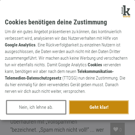
Cookies benötigen deine Zustimmung
Um dir ein gutes Angebot präsentieren zu können, das kontinuierlich
verbessert wird, analysieren wir das Nutzerverhalten mit Hilfe von
Google Analytics
. Eine Rückverfolgbarkeit zu einzelnen Nutzern ist
ausgeschlossen, die Daten werden auch nicht mit den Daten Dritter
Substantiv
Neologismus
zusammengeführt. Wir machen auch keine Werbung und verschachern
Spam
tun wir ebenfalls nichts. Damit Google Analytics
Cookies
vervenden
kann, benötigen wir aber nach dem neuen
Telekommunikation-
Ursprünglich ein Begriff für billiges
Telemedien-Datenschutzgesetz
(TTDSG) nun deine Zustimmung. Die
Dosenfleisch, wird Spam heute vorwiegend
du hier einmalig für dein verwendetes Gerät geben musst. Danach
mit unerwünschter elektronischer
nerven wir dich auch nicht weiter, versprochen.
Werbung assoziiert. Aber der Siegeszug
des Wortes geht noch weiter. Heutzutage
Nein, ich lehne ab.
Geht klar!
wird jede kommunikative Form von
Überhäufen mit „Vollspammen
”bezeichnet. „Spam mich nicht voll!” ... wer
0