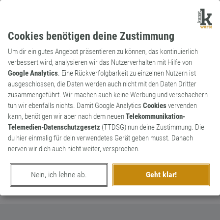
Cookies benötigen deine Zustimmung
Um dir ein gutes Angebot präsentieren zu können, das kontinuierlich
verbessert wird, analysieren wir das Nutzerverhalten mit Hilfe von
Google Analytics
. Eine Rückverfolgbarkeit zu einzelnen Nutzern ist
ausgeschlossen, die Daten werden auch nicht mit den Daten Dritter
Verb
Neologismus
zusammengeführt. Wir machen auch keine Werbung und verschachern
entschleunigen
1
tun wir ebenfalls nichts. Damit Google Analytics
Cookies
vervenden
kann, benötigen wir aber nach dem neuen
Telekommunikation-
In der Ruhe liegt die Kraft.
Telemedien-Datenschutzgesetz
(TTDSG) nun deine Zustimmung. Die
2
du hier einmalig für dein verwendetes Gerät geben musst. Danach
nerven wir dich auch nicht weiter, versprochen.
erschaffen von
Wolf
am 20. April 2020
Nein, ich lehne ab.
Geht klar!