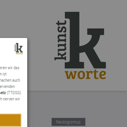
ieren wir das
n ist
 machen auch
ervenden
setz
(TTDSG)
h nerven wir
Neologismus