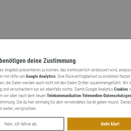
benötigen deine Zustimmung
tes Angebot präsentieren zu können, das kontinuierlich verbessert wird, analys
en mit Hilfe von
Google Analytics
. Eine Rückverfolgbarkeit zu einzelnen Nutzer
n, die Daten werden auch nicht mit den Daten Dritter zusammengeführt. Wir
Archaismen
Markennamen
 und verschachern tun wir ebenfalls nichts. Damit Google Analytics
Cookies
v
en wir aber nach dem neuen
Telekommunikation-Telemedien-Datenschutzge
timmung. Die du hier einmalig für dein verwendetes Gerät geben musst. Danac
ht weiter, versprochen.
Nein, ich lehne ab.
Geht klar!