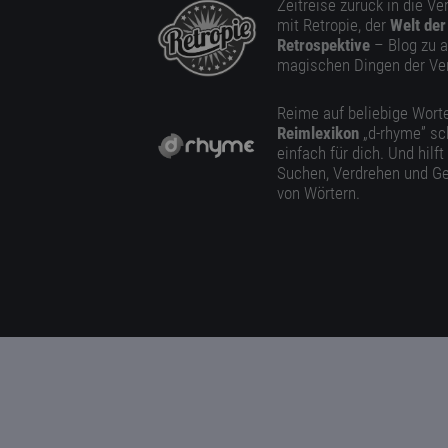
Zeitreise zurück in die V
mit Retropie, der
Welt der
Retrospektive
– Blog zu a
magischen Dingen der Ve
Reime auf beliebige Worte
Reimlexikon
„d-rhyme” sc
einfach für dich. Und hilft
Suchen, Verdrehen und Ge
von Wörtern.