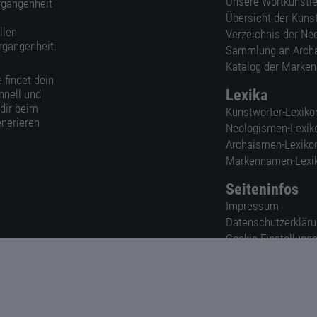
Unsere Wortkünstle
ergangenheit
Übersicht der Kuns
llen
Verzeichnis der Ne
rgangenheit.
Sammlung an Arch
Katalog der Marke
 findet dein
Lexika
hnell und
 dir beim
Kunstwörter-Lexiko
nerieren
Neologismen-Lexik
Archaismen-Lexiko
Markennamen-Lexi
Seiteninfos
Impressum
Datenschutzerklär
Cookie-Einstellung
Nutzungsbedingun
AGB