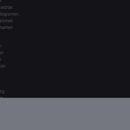
r
twörter
ologismen
aismen
nnamen
n
on
n
kon
ung
en
gen