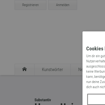
Registrieren
Anmelden
Cookies 
Um dir ein gu
Nutzerverhalt
ausgeschlosse
Kunstwörter
Neologismen
keine Werbung
kann, benötig
nun deine Zus
dich auch nic
Substantiv