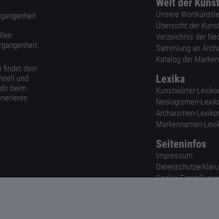
Welt der Kuns
Unsere Wortkünstle
ergangenheit
Übersicht der Kuns
llen
Verzeichnis der Ne
rgangenheit.
Sammlung an Arch
Katalog der Marke
 findet dein
Lexika
hnell und
 dir beim
Kunstwörter-Lexiko
nerieren
Neologismen-Lexik
Archaismen-Lexiko
Markennamen-Lexi
Seiteninfos
Impressum
Datenschutzerklär
Cookie-Einstellung
Nutzungsbedingun
AGB