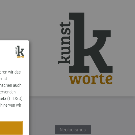
ieren wir das
n ist
 machen auch
ervenden
setz
(TTDSG)
h nerven wir
Neologismus