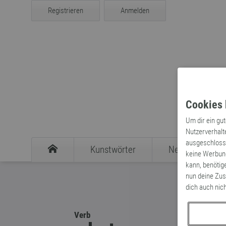
Registrieren
Anmelden
Cookies 
Um dir ein gu
Nutzerverhalt
ausgeschlosse
Kunstwörter
Neologismen
keine Werbung
kann, benötig
nun deine Zus
dich auch nic
Verb