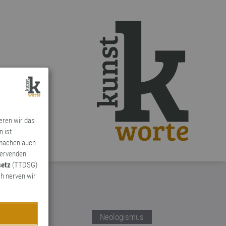
ieren wir das
n ist
 machen auch
ervenden
setz
(TTDSG)
h nerven wir
Neologismus