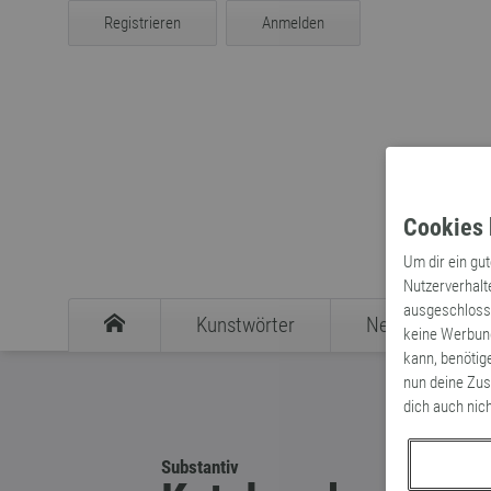
Registrieren
Anmelden
Cookies 
Um dir ein gu
Nutzerverhalt
ausgeschlosse
Kunstwörter
Neologismen
keine Werbung
kann, benötig
nun deine Zus
dich auch nic
Substantiv