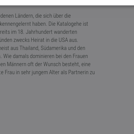
denen Ländern, die sich über die
 kennengelernt haben. Die Katalogehe ist
ereits im 18. Jahrhundert wanderten
ünden zwecks Heirat in die USA aus.
ist aus Thailand, Südamerika und den
pa. Wie damals dominieren bei den Frauen
den Männern oft der Wunsch besteht, eine
e Frau in sehr jungem Alter als Partnerin zu