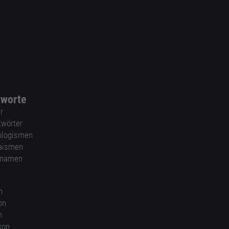
tworte
r
twörter
ologismen
aismen
nnamen
n
on
n
kon