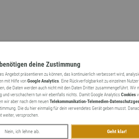
benötigen deine Zustimmung
tes Angebot präsentieren zu können, das kontinuierlich verbessert wird, analys
en mit Hilfe von
Google Analytics
. Eine Rückverfolgbarkeit zu einzelnen Nutzer
n, die Daten werden auch nicht mit den Daten Dritter zusammengeführt. Wir
Archaismen
Markennamen
 und verschachern tun wir ebenfalls nichts. Damit Google Analytics
Cookies
v
en wir aber nach dem neuen
Telekommunikation-Telemedien-Datenschutzge
timmung. Die du hier einmalig für dein verwendetes Gerät geben musst. Danac
ht weiter, versprochen.
Nein, ich lehne ab.
Geht klar!