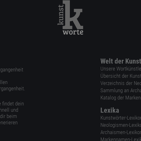
Welt der Kuns
Unsere Wortkünstle
ergangenheit
Übersicht der Kuns
llen
Verzeichnis der Ne
rgangenheit.
Sammlung an Arch
Katalog der Marke
 findet dein
Lexika
hnell und
 dir beim
Kunstwörter-Lexiko
nerieren
Neologismen-Lexik
Archaismen-Lexiko
Markennamen-Lexi