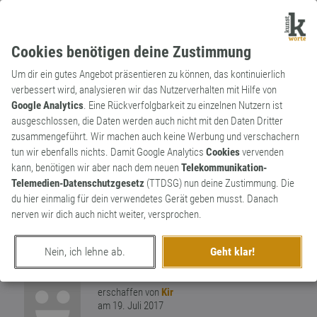
Cookies benötigen deine Zustimmung
Um dir ein gutes Angebot präsentieren zu können, das kontinuierlich
verbessert wird, analysieren wir das Nutzerverhalten mit Hilfe von
Google Analytics
. Eine Rückverfolgbarkeit zu einzelnen Nutzern ist
ausgeschlossen, die Daten werden auch nicht mit den Daten Dritter
Substantiv
Neologismus
zusammengeführt. Wir machen auch keine Werbung und verschachern
Milf
tun wir ebenfalls nichts. Damit Google Analytics
Cookies
vervenden
kann, benötigen wir aber nach dem neuen
Telekommunikation-
Akronym (‚Mother I’d Like to Fuck‘; engl. für
Telemedien-Datenschutzgesetz
(TTDSG) nun deine Zustimmung. Die
‚Mutter, die ich gern beschliefe‘) für eine
du hier einmalig für dein verwendetes Gerät geben musst. Danach
Dame, deren Attraktivität durch ihren
nerven wir dich auch nicht weiter, versprochen.
Nachwuchs nicht beeinträchtigt wird;
1
salopp-subjektiv mit chauvin. Tendenz.
Nein, ich lehne ab.
Geht klar!
0
erschaffen von
Kir
am 19. Juli 2017