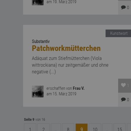
am 19. März 2019
0
Kunstwort
Substantiv
Patchworkmütterchen
Adäquat zum Stiefmütterchen (Viola
wittrockiana) nur zeitgemäßer und ohne
negative (...)
1
erschaffen von
Frau V.
am 15. März 2019
0
Seite 9
von 16
1
2
…
8
9
10
…
15