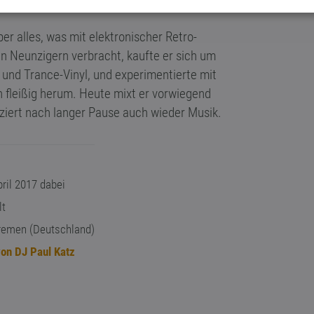
er alles, was mit elektronischer Retro-
en Neunzigern verbracht, kaufte er sich um
 und Trance-Vinyl, und experimentierte mit
n fleißig herum. Heute mixt er vorwiegend
duziert nach langer Pause auch wieder Musik.
ril 2017 dabei
lt
emen (Deutschland)
on DJ Paul Katz