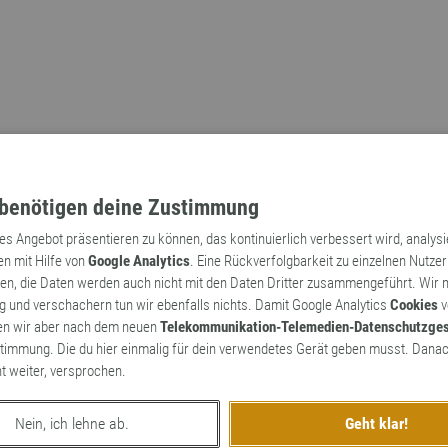
benötigen deine Zustimmung
tes Angebot präsentieren zu können, das kontinuierlich verbessert wird, analys
en mit Hilfe von
Google Analytics
. Eine Rückverfolgbarkeit zu einzelnen Nutzer
n, die Daten werden auch nicht mit den Daten Dritter zusammengeführt. Wir
Archaismen
Markennamen
 und verschachern tun wir ebenfalls nichts. Damit Google Analytics
Cookies
v
en wir aber nach dem neuen
Telekommunikation-Telemedien-Datenschutzge
timmung. Die du hier einmalig für dein verwendetes Gerät geben musst. Danac
ht weiter, versprochen.
Nein, ich lehne ab.
Geht klar!