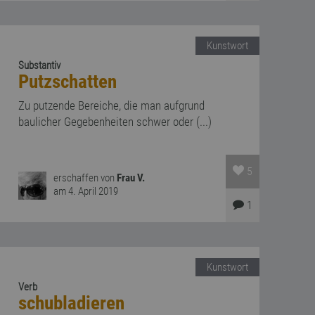
Kunstwort
Substantiv
Putzschatten
Zu putzende Bereiche, die man aufgrund
baulicher Gegebenheiten schwer oder (...)
5
erschaffen von
Frau V.
am 4. April 2019
1
Kunstwort
Verb
schubladieren