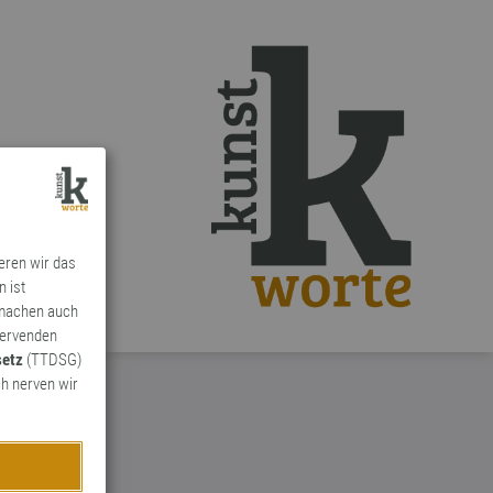
ieren wir das
n ist
 machen auch
ervenden
setz
(TTDSG)
h nerven wir