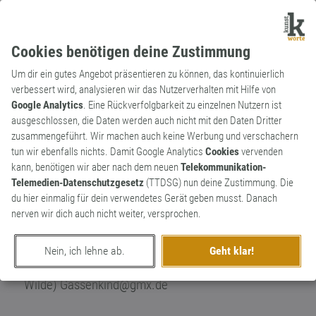
Cookies benötigen deine Zustimmung
Um dir ein gutes Angebot präsentieren zu können, das kontinuierlich
verbessert wird, analysieren wir das Nutzerverhalten mit Hilfe von
Google Analytics
. Eine Rückverfolgbarkeit zu einzelnen Nutzern ist
ausgeschlossen, die Daten werden auch nicht mit den Daten Dritter
Wortkünstlerin
zusammengeführt. Wir machen auch keine Werbung und verschachern
Frau V.
496
tun wir ebenfalls nichts. Damit Google Analytics
Cookies
vervenden
kann, benötigen wir aber nach dem neuen
Telekommunikation-
Lichtscheues Element. Spricht nicht gerne.
536
Telemedien-Datenschutzgesetz
(TTDSG) nun deine Zustimmung. Die
Hat auch keine Homepage. Lebensmotti in
du hier einmalig für dein verwendetes Gerät geben musst. Danach
Zitaten: Wenn man dir liniertes Papier gibt,
nerven wir dich auch nicht weiter, versprochen.
schreibe quer über die Zeilen. (Juan
Ramón Jiménez) Nachahmung ist die
Nein, ich lehne ab.
Geht klar!
höchste Form der Anerkennung. (Oscar
Wilde) Gassenkind@gmx.de