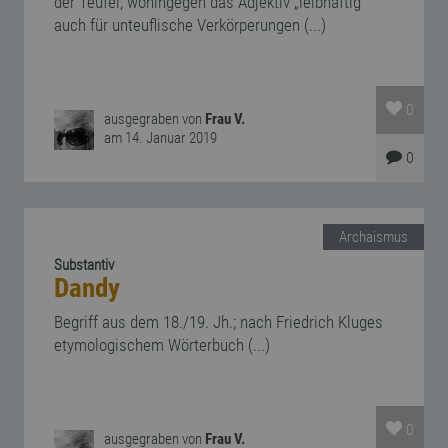
der Teufel; wohingegen das Adjektiv „leibhaftig“
auch für unteuflische Verkörperungen (...)
0
ausgegraben von
Frau V.
am 14. Januar 2019
0
Archaismus
Substantiv
Dandy
Begriff aus dem 18./19. Jh.; nach Friedrich Kluges
etymologischem Wörterbuch (...)
0
ausgegraben von
Frau V.