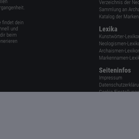
llen
Verzeichnis der Ne
rgangenheit.
Sammlung an Arch
Katalog der Marke
 findet dein
Lexika
hnell und
 dir beim
Kunstwörter-Lexiko
nerieren
Neologismen-Lexik
Archaismen-Lexiko
Markennamen-Lexi
Seiteninfos
Impressum
Datenschutzerklär
Cookie-Einstellung
Nutzungsbedingun
AGB