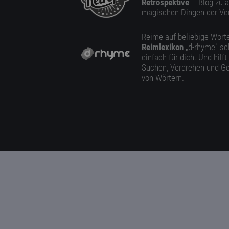
Retrospektive
– Blog zu a
magischen Dingen der Ve
Reime auf beliebige Worte
Reimlexikon
„d-rhyme” sc
einfach für dich. Und hilft
Suchen, Verdrehen und Ge
von Wörtern.