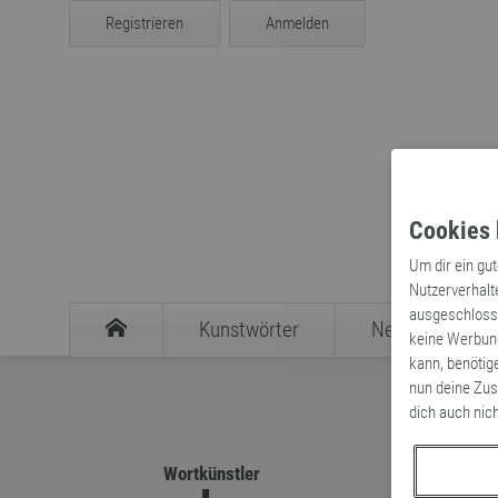
Registrieren
Anmelden
Cookies 
Um dir ein gu
Nutzerverhalt
ausgeschlosse
Kunstwörter
Neologismen
keine Werbung
kann, benötig
nun deine Zus
dich auch nic
Wortkünstler