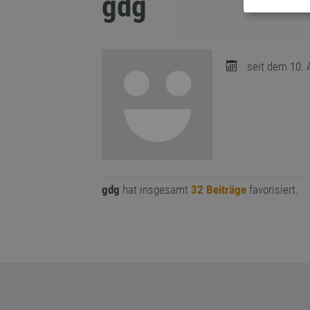
gdg
seit dem 10. A
gdg
hat insgesamt
32 Beiträge
favorisiert.