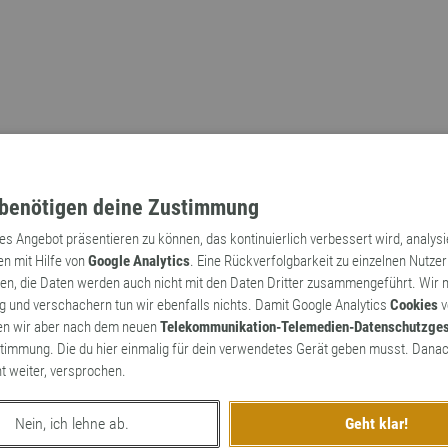
benötigen deine Zustimmung
tes Angebot präsentieren zu können, das kontinuierlich verbessert wird, analys
en mit Hilfe von
Google Analytics
. Eine Rückverfolgbarkeit zu einzelnen Nutzer
n, die Daten werden auch nicht mit den Daten Dritter zusammengeführt. Wir
Archaismen
Markennamen
 und verschachern tun wir ebenfalls nichts. Damit Google Analytics
Cookies
v
en wir aber nach dem neuen
Telekommunikation-Telemedien-Datenschutzge
timmung. Die du hier einmalig für dein verwendetes Gerät geben musst. Danac
ht weiter, versprochen.
Nein, ich lehne ab.
Geht klar!