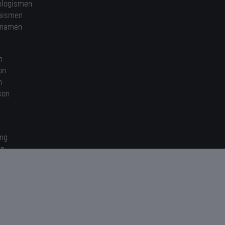
ologismen
aismen
nnamen
n
on
n
kon
ung
en
gen
© 2026 kunst-worte.de