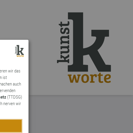
ieren wir das
n ist
 machen auch
ervenden
setz
(TTDSG)
h nerven wir