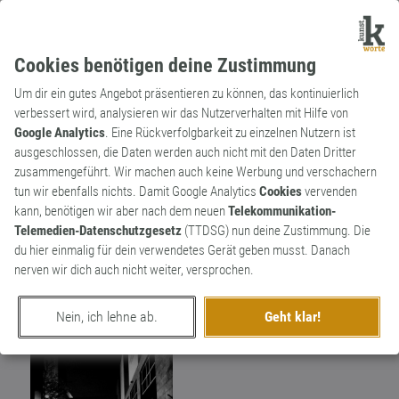
Cookies benötigen deine Zustimmung
Um dir ein gutes Angebot präsentieren zu können, das kontinuierlich
verbessert wird, analysieren wir das Nutzerverhalten mit Hilfe von
Google Analytics
. Eine Rückverfolgbarkeit zu einzelnen Nutzern ist
ausgeschlossen, die Daten werden auch nicht mit den Daten Dritter
Wortkünstler
zusammengeführt. Wir machen auch keine Werbung und verschachern
Ideenscheisser
6
tun wir ebenfalls nichts. Damit Google Analytics
Cookies
vervenden
kann, benötigen wir aber nach dem neuen
Telekommunikation-
Wenn ein Mensch ausspricht was
11
Telemedien-Datenschutzgesetz
(TTDSG) nun deine Zustimmung. Die
1000sende vor ihm nicht einmal gedacht
du hier einmalig für dein verwendetes Gerät geben musst. Danach
hätten könnte es Kunst sein. Wenn das
nerven wir dich auch nicht weiter, versprochen.
Ausgesprochene dann Freude bringt macht
es einen Sinn.
Nein, ich lehne ab.
Geht klar!