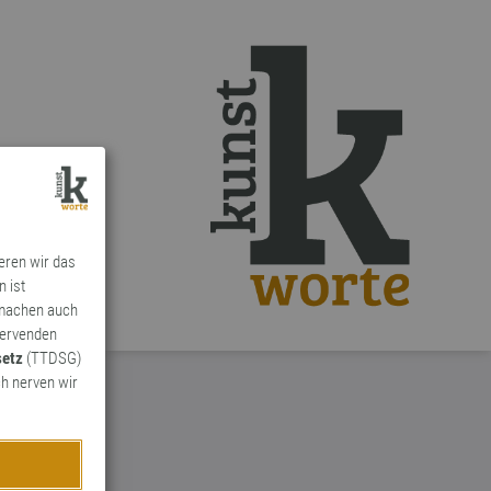
ieren wir das
n ist
 machen auch
ervenden
setz
(TTDSG)
h nerven wir