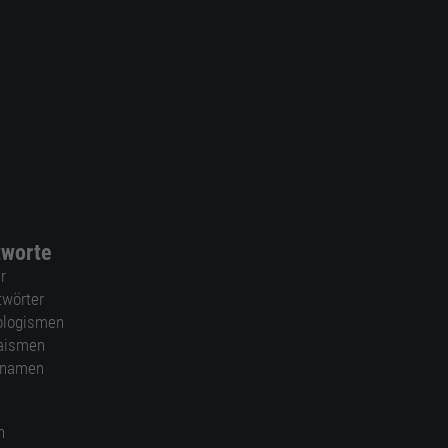
tworte
r
twörter
ologismen
aismen
nnamen
n