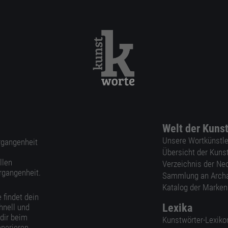
Welt der Kuns
Unsere Wortkünstle
ergangenheit
Übersicht der Kuns
llen
Verzeichnis der Ne
rgangenheit.
Sammlung an Arch
Katalog der Marke
 findet dein
Lexika
hnell und
 dir beim
Kunstwörter-Lexiko
nerieren