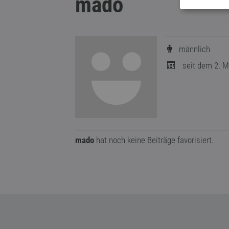
mado
männlich
seit dem 2. M
mado
hat noch keine Beiträge favorisiert.