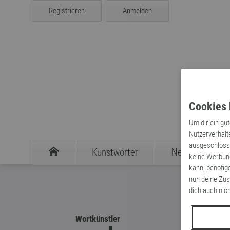
Registrieren
Anmelden
Cookies 
Um dir ein gu
Nutzerverhalt
ausgeschlosse
Kunstwörter
Neologismen
keine Werbung
kann, benötig
nun deine Zus
dich auch nic
Wortkünstler