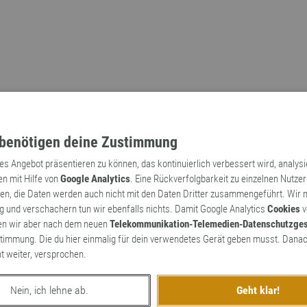
benötigen deine Zustimmung
tes Angebot präsentieren zu können, das kontinuierlich verbessert wird, analys
en mit Hilfe von
Google Analytics
. Eine Rückverfolgbarkeit zu einzelnen Nutzer
n, die Daten werden auch nicht mit den Daten Dritter zusammengeführt. Wir
Archaismen
Markennamen
 und verschachern tun wir ebenfalls nichts. Damit Google Analytics
Cookies
v
en wir aber nach dem neuen
Telekommunikation-Telemedien-Datenschutzge
timmung. Die du hier einmalig für dein verwendetes Gerät geben musst. Danac
ht weiter, versprochen.
Nein, ich lehne ab.
Geht klar!