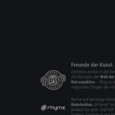
Freunde der Kunst
Zeitreise zurück in die V
mit Retropie, der
Welt der
Retrospektive
– Blog zu a
magischen Dingen der Ve
Reime auf beliebige Worte
Reimlexikon
„d-rhyme” sc
einfach für dich. Und hilft
Suchen, Verdrehen und Ge